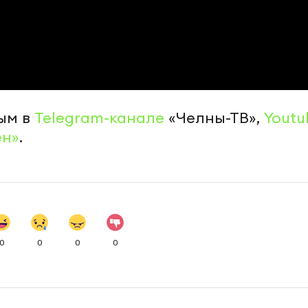
ым в
Telegram-канале
«Челны-ТВ»,
Youtu
ен»
.
0
0
0
0