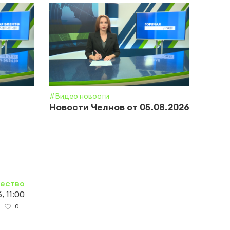
#Видео новости
#Обще
Новости Челнов от 05.08.2026
Почт
приз
полн
ество
, 11:00
0