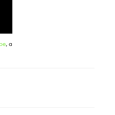
be
, а