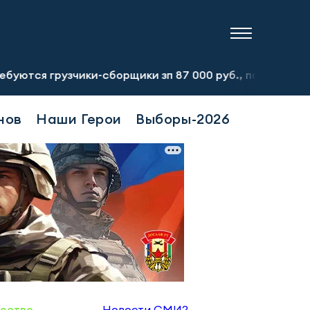
узчики-сборщики зп 87 000 руб., подсобный рабочий зп 
нов
Наши Герои
Выборы-2026
ество
Новости СМИ2