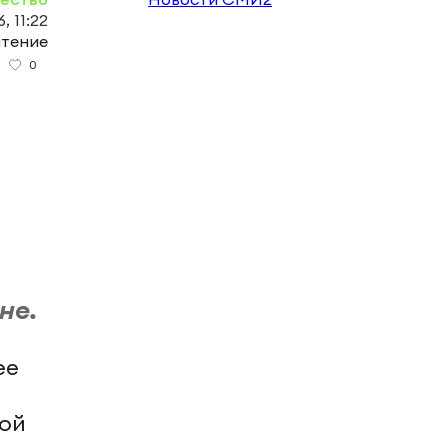
, 11:22
чтение
0
не.
ее
ой