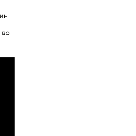
лин
 во