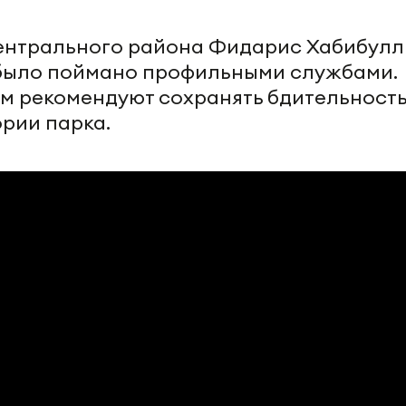
ентрального района Фидарис Хабибул
 было поймано профильными службами.
ям рекомендуют сохранять бдительность
ории парка.