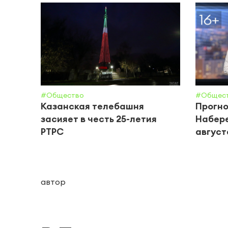
#Общество
#Общес
Казанская телебашня
Прогно
засияет в честь 25-летия
Набере
РТРС
августа
автор