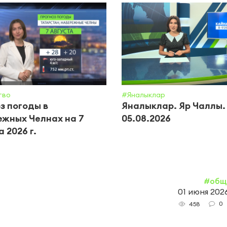
тво
#Яналыклар
з погоды в
Яналыклар. Яр Чаллы.
жных Челнах на 7
05.08.2026
 2026 г.
#общ
01 июня 2026
0
458