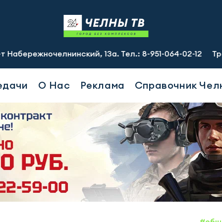
ночелнинский, 13а. Тел.: 8-951-064-02-12
Требуются гр
едачи
О Нас
Реклама
Справочник Чел
#общ