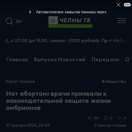
6
Автоматическое закрытие баннера через
16+
00 до 19.00, смена - 2500 рублей. Пр-т Набережночелнин
Главная
Выпуски Новостей
Передачи
О 
Ренат Газизов
#общество
Нат абортам: врачи призвали к
законодательной защите жизни
эмбрионов
0
0
991
27 января 2025, 22:49
2 мин на чтение