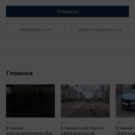
Отправить
Зарегистрироваться
Авторизоваться
Главное
#ДТП
#ДТП
#ДТП
В Челнах
В Челнах Lada Granta
В Челнах 
электровелосипед сбил
сбила девочку на
сбила по