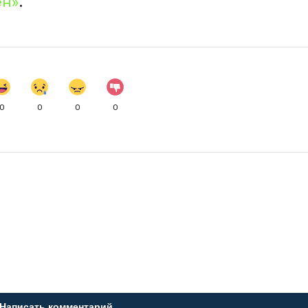
ен»
.
0
0
0
0
Написать комментарий