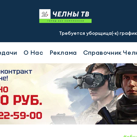
Требуется уборщица(-к) график 2/2, с 07.00 д
едачи
О Нас
Реклама
Справочник Чел
#общ