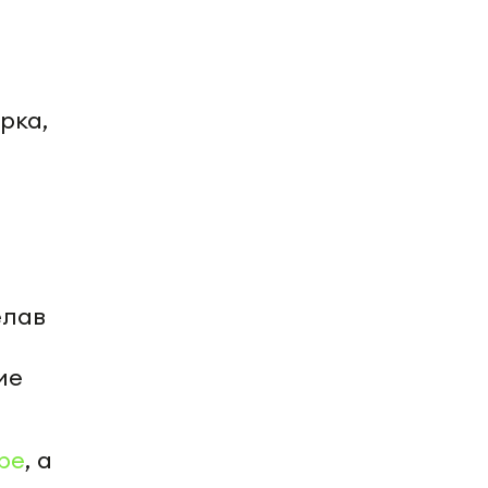
рка,
елав
ие
be
, а