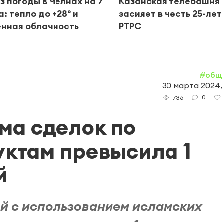
з погоды в Челнах на 7
Казанская телебашня
а: тепло до +28° и
засияет в честь 25-ле
нная облачность
РТРС
#общ
30 марта 2024,
0
736
ма сделок по
ктам превысила 1
й
й с использованием исламских