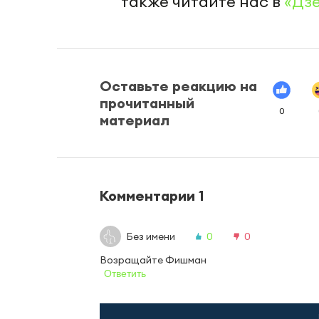
также читайте нас в
«Дз
Оставьте реакцию на
прочитанный
0
материал
Комментарии
1
Без имени
0
0
Возращайте Фишман
Ответить