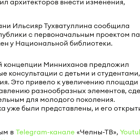
сил архитекторов внести изменения,
ани Ильсияр Тухватуллина сообщила
публики с первоначальным проектом па
ен у Национальной библиотеки.
й концепции Минниханов предложил
е консультации с детьми и студентами,
ния. Это привело к увеличению площади
авлению разнообразных элементов, сд
ельным для молодого поколения.
а уже были представлены, и его открыт
ым в
Telegram-канале
«Челны-ТВ»,
Youtu