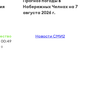
Прогноз погоды в
Янал
тия
Набережных Челнах на 7
05.0
августа 2026 г.
ество
Новости СМИ2
 00:49
0