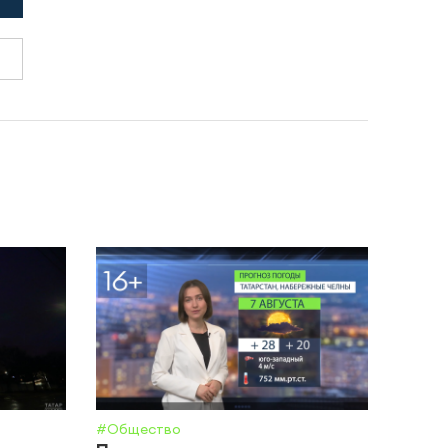
#Общество
#Янал