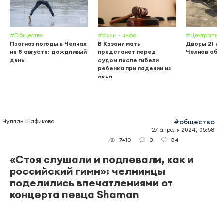
#Общество
#Крим - инфо
#Централь
Прогноз погоды в Челнах
В Казани мать
Дворы 21 
на 8 августа: дождливый
предстанет перед
Челнов о
день
судом после гибели
ребенка при падении из
окна
Чулпан Шафикова
#общество
27 апреля 2024, 05:58
3
34
7410
«Стоя слушали и подпевали, как и
российский гимн»: челнинцы
поделились впечатлениями от
концерта певца Shaman