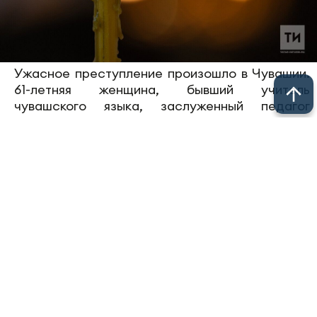
Ужасное преступление произошло в Чувашии.
61-летняя женщина, бывший учитель
чувашского языка, заслуженный педагог
задушила своего 9-летнего внука. Тело
ребенка обнаружила его мать, вернувшаяся
с работы.
Согласно информации, женщина много лет
проработала учителем в школе, при этом
неоднократно родители жаловались
на ее жестокое обращение с детьми — она
кидала в школьников книги и даже била. Ее
увольняли, а затем снова восстанавливали
в работе из-за острого дефицита педагогов.
Во время допроса задержанная объяснила