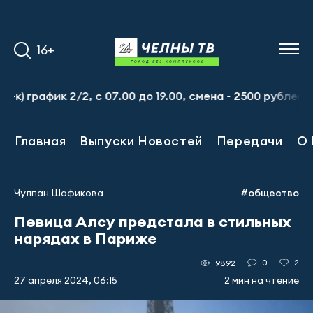
16+
ик 2/2, с 07.00 до 19.00, смена - 2500 рублей. Пр-т На
Главная
Выпуски Новостей
Передачи
О 
Чулпан Шафикова
#общество
Певица Алсу предстала в стильных
нарядах в Париже
0
2
9892
27 апреля 2024, 06:15
2 мин на чтение