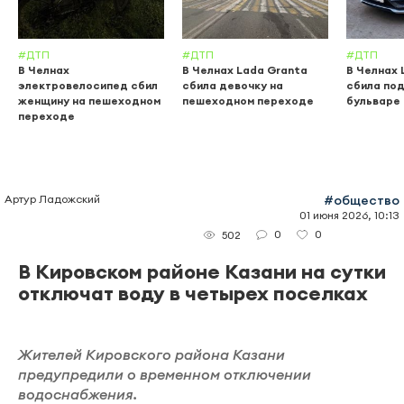
#ДТП
#ДТП
#ДТП
В Челнах
В Челнах Lada Granta
В Челнах 
электровелосипед сбил
сбила девочку на
сбила по
женщину на пешеходном
пешеходном переходе
бульваре
переходе
Артур Ладожский
#общество
01 июня 2026, 10:13
0
0
502
В Кировском районе Казани на сутки
отключат воду в четырех поселках
Жителей Кировского района Казани
предупредили о временном отключении
водоснабжения.