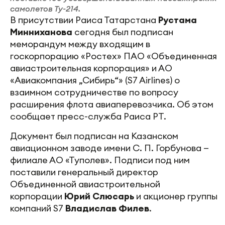
самолетов Ту-214.
В присутствии Раиса Татарстана
Рустама
Минниханова
сегодня был подписан
меморандум между входящим в
госкорпорацию «Ростех» ПАО «Объединенная
авиастроительная корпорация» и АО
«Авиакомпания „Сибирь“» (S7 Airlines) о
взаимном сотрудничестве по вопросу
расширения флота авиаперевозчика. Об этом
сообщает пресс-служба Раиса РТ.
Документ был подписан на Казанском
авиационном заводе имени С. П. Горбунова —
филиале АО «Туполев». Подписи под ним
поставили генеральный директор
Объединенной авиастроительной
корпорации
Юрий Слюсарь
и акционер группы
компаний S7
Владислав Филев
.