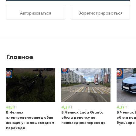
Зарегистрироваться
Авторизоваться
Главное
#ДТП
#ДТП
#ДТП
В Челнах
В Челнах Lada Granta
В Челнах 
электровелосипед сбил
сбила девочку на
сбила по
женщину на пешеходном
пешеходном переходе
бульваре
переходе