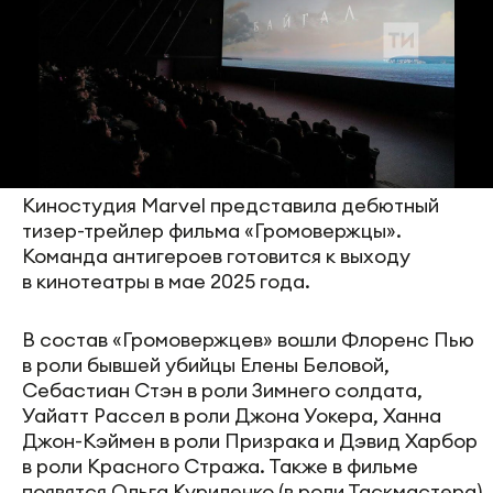
Киностудия Marvel представила дебютный
тизер-трейлер фильма «Громовержцы».
Команда антигероев готовится к выходу
в кинотеатры в мае 2025 года.
В состав «Громовержцев» вошли Флоренс Пью
в роли бывшей убийцы Елены Беловой,
Себастиан Стэн в роли Зимнего солдата,
Уайатт Рассел в роли Джона Уокера, Ханна
Джон-Кэймен в роли Призрака и Дэвид Харбор
в роли Красного Стража. Также в фильме
появятся Ольга Куриленко (в роли Таскмастера)