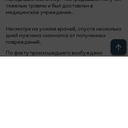
тяжелые травмы и был доставлен в
медицинское учреждение.
Несмотря на усилия врачей, спустя несколько
дней мужчина скончался от полученных
повреждений.
По факту произошедшего возбуждено
уголовное дело по статье о нарушении
требований охраны труда и правил
безопасности при проведении работ.
Следите за самым важным в
Telegram-
канале
«Челны-ТВ»,
Youtube
, а также
читайте нас в
«Дзен»
.
Перейти на страницу новости