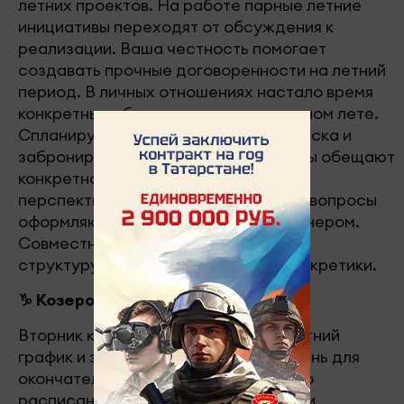
летних проектов. На работе парные летние
инициативы переходят от обсуждения к
реализации. Ваша честность помогает
создавать прочные договоренности на летний
период. В личных отношениях настало время
конкретных обязательств о совместном лете.
Спланируйте даты совместного отпуска и
забронируйте его. Одиночкам звезды обещают
конкретное летнее знакомство с
перспективами. Финансовые летние вопросы
оформляются документально с партнером.
Совместные летние планы обретают
структуру. Партнерство требует конкретики.
♑ Козерог (22 декабря – 19 января)
Вторник конкретизирует рабочий летний
график и здоровье. Продуктивный день для
окончательного составления летнего
расписания, оформления отпуска или