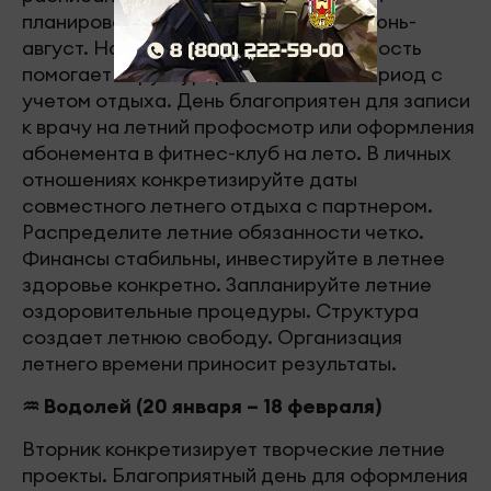
планирования рабочей загрузки на июнь-
август. На работе ваша систематичность
помогает структурировать летний период с
учетом отдыха. День благоприятен для записи
к врачу на летний профосмотр или оформления
абонемента в фитнес-клуб на лето. В личных
отношениях конкретизируйте даты
совместного летнего отдыха с партнером.
Распределите летние обязанности четко.
Финансы стабильны, инвестируйте в летнее
здоровье конкретно. Запланируйте летние
оздоровительные процедуры. Структура
создает летнюю свободу. Организация
летнего времени приносит результаты.
♒ Водолей (20 января – 18 февраля)
Вторник конкретизирует творческие летние
проекты. Благоприятный день для оформления