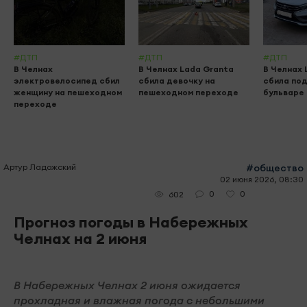
#ДТП
#ДТП
#ДТП
В Челнах
В Челнах Lada Granta
В Челнах 
электровелосипед сбил
сбила девочку на
сбила по
женщину на пешеходном
пешеходном переходе
бульваре
переходе
Артур Ладожский
#общество
02 июня 2026, 08:30
0
0
602
Прогноз погоды в Набережных
Челнах на 2 июня
В Набережных Челнах 2 июня ожидается
прохладная и влажная погода с небольшими