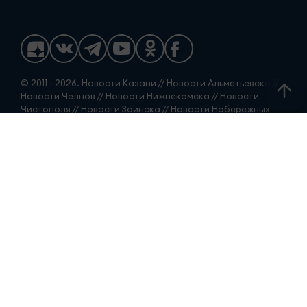
© 2011 - 2026. Новости Казани // Новости Альметьевска //
Новости Челнов // Новости Нижнекамска // Новости
Чистополя // Новости Заинска // Новости Набережных
Челнов // Челны новости // Челны Онлайн. Все права
защищены. © ТАТМЕДИА. Все материалы, размещенные
на сайте, защищены законом. Перепечатка,
воспроизведение и распространение в любом объеме
информации, размещенной на сайте, возможна только с
письменного согласия редакций СМИ. При поддержке
Республиканского агентства по печати и массовым
коммуникациям.
Наименование СМИ: Телекомпания «Чаллы-ТВ»
(«Телекомпания «Челны-ТВ»)
Новости Набережных Челнов: Главные новости города и
Татарстана. № свидетельства о регистрации СМИ, дата:
Свидетельство о регистрации СМИ Эл № ЭЛ № ФС 77 -
90168 от 07.10.2025 г выдано Федеральной службой по