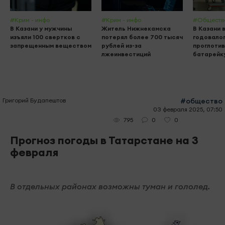
#Крим - инфо
#Крим - инфо
#Обществ
В Казани у мужчины
Житель Нижнекамска
В Казани 
изъяли 100 свертков с
потерял более 700 тысяч
годовалог
запрещенным веществом
рублей из-за
проглоти
лжеинвестиций
батарейк
Григорий Будапештов
#общество
03 февраля 2025, 07:50
0
0
795
Прогноз погоды в Татарстане на 3
февраля
В отдельных районах возможны туман и гололед.