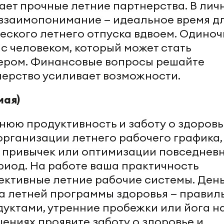
ет прочные летние партнерства. В лич
взаимопонимание — идеальное время д
ского летнего отпуска вдвоем. Одино
с человеком, который может стать
ером. Финансовые вопросы решайте
нерство усиливает возможности.
мая)
нюю продуктивность и заботу о здоровь
организации летнего рабочего графика,
 привычек или оптимизации повседнев
риод. На работе ваша практичность
ективные летние рабочие системы. Ден
а летней программы здоровья — правил
уктами, утренние пробежки или йога н
ениях проявите заботу о здоровье и