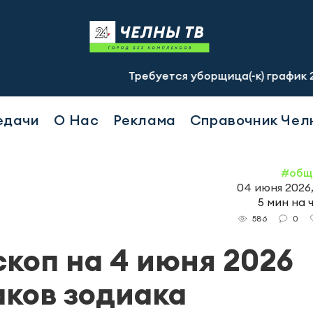
Требуется уборщица(-к) график 2/2, с 07.0
едачи
О Нас
Реклама
Справочник Чел
#общ
04 июня 2026,
5 мин на 
0
586
коп на 4 июня 2026
аков зодиака