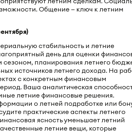
гоприятствуют летним сделкам. Социал
озможности. Общение — ключ к летним
сентября)
териальную стабильность и летние
агоприятный день для оценки финансо
 сезоном, планирования летнего бюдж
ных источников летнего дохода. На раб
ектах с конкретным финансовым
период. Ваша аналитическая способнос
мные летние финансовые решения.
ормации о летней подработке или бон
судите практические аспекты летнего
инансовая ясность уменьшает летний
качественные летние вещи, которые