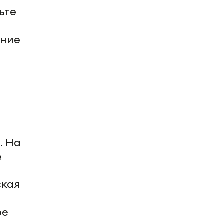
ьте
тние
.
а
. На
е
ская
ое