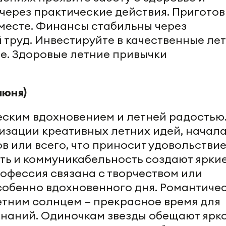
через практические действия. Приготов
месте. Финансы стабильны через
 труд. Инвестируйте в качественные ле
е. Здоровые летние привычки
июня)
еским вдохновением и летней радостью
изации креативных летних идей, начал
 или всего, что приносит удовольствие
ть и коммуникабельность создают ярки
рофессия связана с творчеством или
обенно вдохновенного дня. Романтиче
етним солнцем — прекрасное время для
знаний. Одиночкам звезды обещают ярк