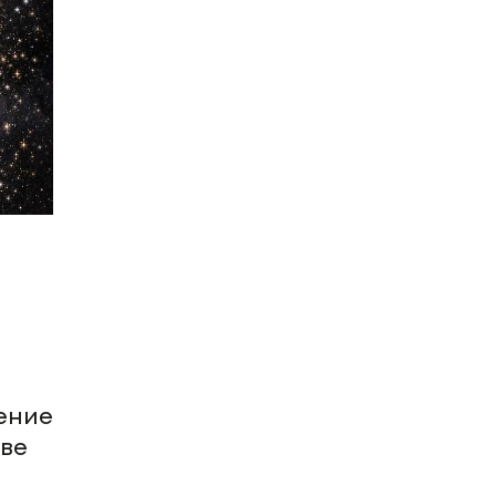
ение
тве