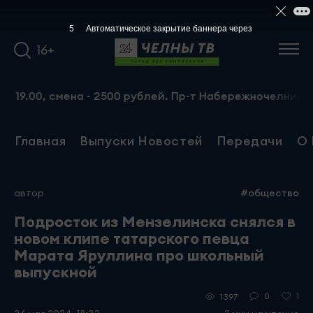
5
Автоматическое закрытие баннера через
16+
.00, смена - 2500 рублей. Пр-т Набережночелнинский, 13
Главная
Выпуски Новостей
Передачи
О 
автор
#общество
Подросток из Мензелинска снялся в
новом клипе татарского певца
Марата Яруллина про школьный
выпускной
0
1
1397