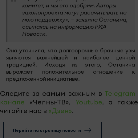
Глава комитета Государственной думы,
отвечающего за защиту семейных ценностей,
вопросы родительства и детства, Нина
Останина поделилась намерениями
поддержать усовершенствованный
законопроект, предусматривающий
финансовую помощь супругам, прожившим в
браке 20 лет и более.
Как отметила депутат, в скором времени будет
представлен обновлённый вариант
законопроекта.
«Документ будет передан в наш
комитет, и мы его одобрим. Авторы
законопроекта могут рассчитывать на
мою поддержку», — заявила Останина,
ссылаясь на информацию РИА
Новости.