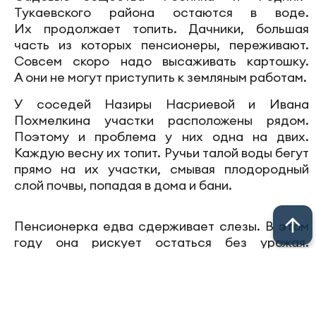
Тукаевского района остаются в воде.
Их продолжает топить. Дачники, большая
часть из которых пенсионеры, переживают.
Совсем скоро надо высаживать картошку.
А они не могут приступить к земляным работам.
У соседей Назиры Насриевой и Ивана
Похмелкина участки расположены рядом.
Поэтому и проблема у них одна на двих.
Каждую весну их топит. Ручьи талой воды бегут
прямо на их участки, смывая плодородный
слой почвы, попадая в дома и бани.
Пенсионерка едва сдерживает слезы. В этом
году она рискует остаться без урожая.
По словам Назиры Насриевой, большая вода
будет держаться еще не один месяц. А ведь
впереди дачный сезон. Но она опасается, что
посадить картошку в срок не успеет.