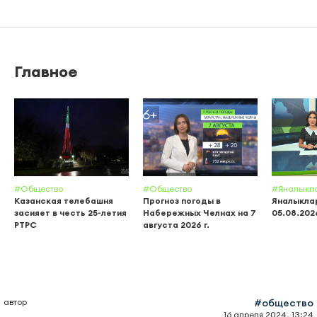
Главное
#Общество
#Общество
#Яналыкл
Казанская телебашня
Прогноз погоды в
Яналыклар
засияет в честь 25-летия
Набережных Челнах на 7
05.08.202
РТРС
августа 2026 г.
автор
#общество
16 апреля 2024, 13:24