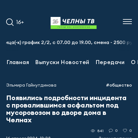
16+
афик 2/2, с 07.00 до 19.00, смена - 2500 рублей. Пр-т 
Главная
Выпуски Новостей
Передачи
О 
Эльмира Гайнутдинова
#общество
Появились подробности инцидента
с провалившимся асфальтом под
мусоровозом во дворе дома в
Челнах
0
0
841