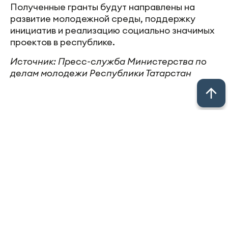
вузов отражает растущий интерес молодежи к
участию в общественно значимых инициативах
и проектной деятельности.
Отдельно подведены итоги конкурса среди
некоммерческих организаций. Победителем от
Татарстана стал проект «Наследники Победы
Татарстана», реализуемый Лигой студентов
РТ. На его развитие выделен грант в размере 1
млн рублей.
По словам регионального координатора
конкурса Камолиддина Бобохонова,
стабильные результаты Татарстана в
федеральных конкурсах связаны с
выстроенной системой поддержки и
наставничества, которая помогает превращать
идеи в реализуемые проекты.
Полученные гранты будут направлены на