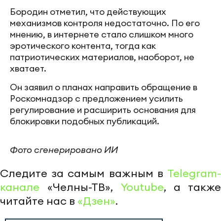
и борьбе с коррупцией (ФПБК) Виталий
Бородин в беседе с «
Абзацем
» выступил с
инициативой ввести крупные штрафы за
публикацию откровенного контента в
интернете, включая фотографии в купальниках.
Какие штрафы предлагается ввести
По словам Бородина, для нарушителей могут
быть установлены следующие санкции:
2 млн рублей — за первое нарушение;
10 млн рублей — за повторную публикацию.
Он считает, что такие меры необходимы, чтобы
усилить ответственность пользователей и
сократить количество подобного контента в
социальных сетях.
Идея усиления регулирования интернета