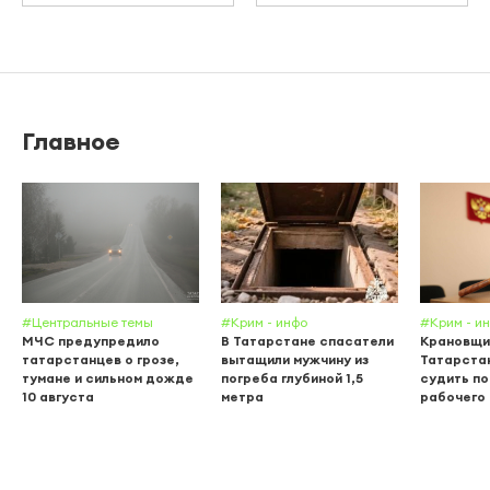
Главное
#Центральные темы
#Крим - инфо
#Крим - и
МЧС предупредило
В Татарстане спасатели
Крановщи
татарстанцев о грозе,
вытащили мужчину из
Татарста
тумане и сильном дожде
погреба глубиной 1,5
судить по
10 августа
метра
рабочего