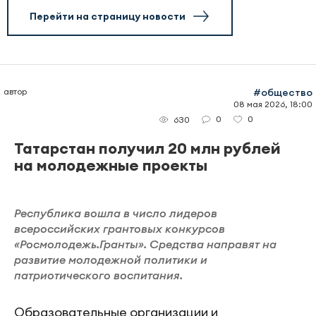
Бородин отметил, что действующих
механизмов контроля недостаточно. По его
мнению, в интернете стало слишком много
эротического контента, тогда как
патриотических материалов, наоборот, не
хватает.
Он заявил о планах направить обращение в
Роскомнадзор с предложением усилить
регулирование и расширить основания для
блокировки подобных публикаций.
Фото сгенерировано ИИ
Следите за самым важным в
Telegram-
канале
«Челны-ТВ»,
Youtube
, а также
читайте нас в
«Дзен»
.