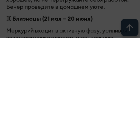
Вечер проведите в домашнем уюте.
♊ Близнецы (21 мая – 20 июня)
Меркурий входит в активную фазу, усиливая
вашу коммуникативность и ментальную
активность. Вторник насыщен встречами,
звонками и перепиской — будьте готовы к
интенсивному информационному обмену.
Прекрасное время для обучения новым
навыкам, посещения курсов или вебинаров. На
работе ваши идеи найдут поддержку, но важно
довести начатое до конца, а не перескакивать
с проекта на проект. В личной жизни возможна
встреча с интересным человеком через друзей
или на мероприятии. Финансы требуют учета
мелких трат — они могут сложиться в
значительную сумму. Будьте внимательны к
договоренностям.