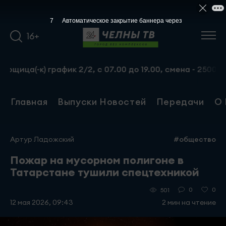
6
Автоматическое закрытие баннера через
16+
к) график 2/2, с 07.00 до 19.00, смена - 2500 рублей. П
Главная
Выпуски Новостей
Передачи
О 
Артур Ладожский
#общество
Пожар на мусорном полигоне в
Татарстане тушили спецтехникой
0
0
501
12 мая 2026, 09:43
2 мин на чтение