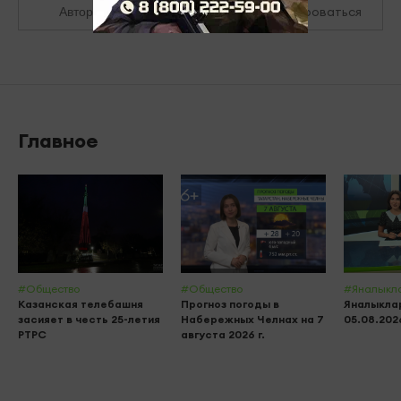
Зарегистрироваться
Авторизоваться
Главное
#Общество
#Общество
#Яналыкл
Казанская телебашня
Прогноз погоды в
Яналыклар
засияет в честь 25-летия
Набережных Челнах на 7
05.08.202
РТРС
августа 2026 г.