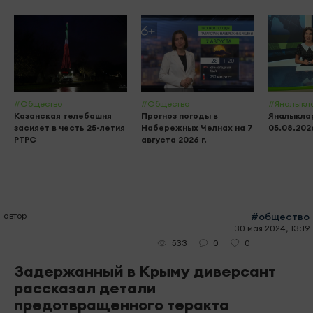
#Общество
#Общество
#Яналыкл
Казанская телебашня
Прогноз погоды в
Яналыклар
засияет в честь 25-летия
Набережных Челнах на 7
05.08.202
РТРС
августа 2026 г.
автор
#общество
30 мая 2024, 13:19
0
0
533
Задержанный в Крыму диверсант
рассказал детали
предотвращенного теракта