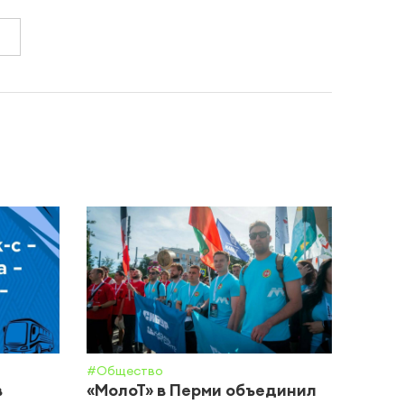
#Общество
#Суд
в
«МолоТ» в Перми объединил
В Че