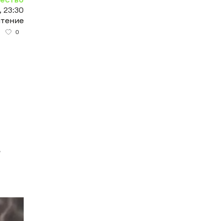
, 23:30
чтение
0
а