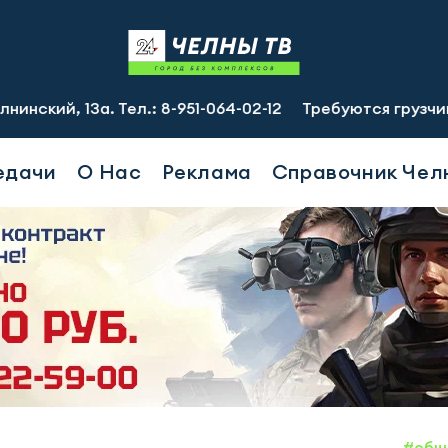
Тел.: 8-951-064-02-12
Требуются грузчики-сборщики зп 
едачи
О Нас
Реклама
Справочник Чел
#общ