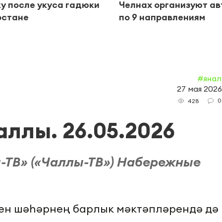
у после укуса гадюки
Челнах организуют а
рстане
по 9 направлениям
#янал
27 мая 2026
0
428
аллы. 26.05.2026
-ТВ» («Чаллы-ТВ») Набережные
үген шәһәрнең барлык мәктәпләрендә дә