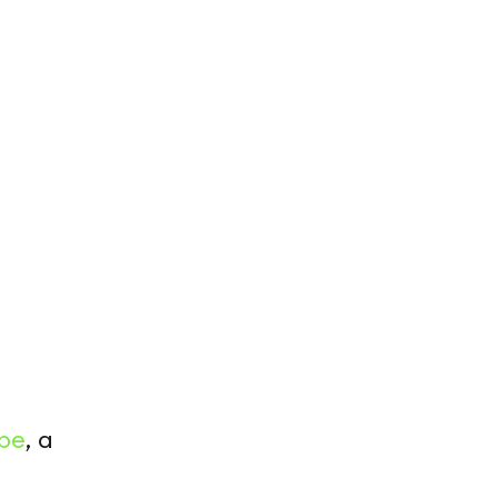
be
, а