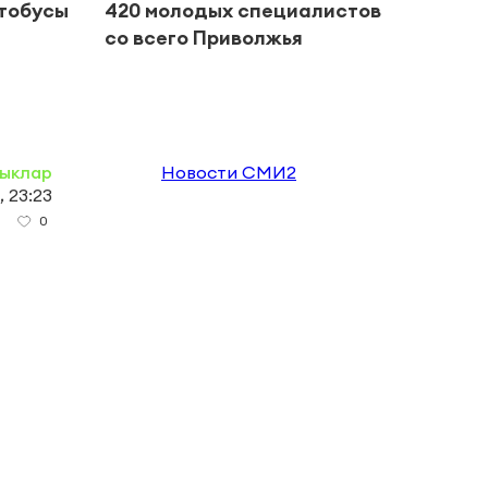
втобусы
420 молодых специалистов
пред
со всего Приволжья
ыклар
Новости СМИ2
, 23:23
0