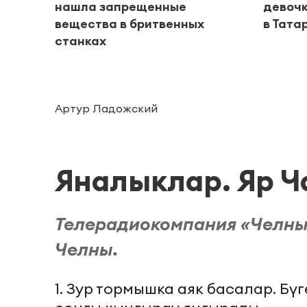
нашла запрещенные
девочк
вещества в бритвенных
в Тата
станках
Артур Ладожский
Яналыклар. Яр Ч
Телерадиокомпания «Челны
Челны.
1. Зур тормышка аяк басалар. Б