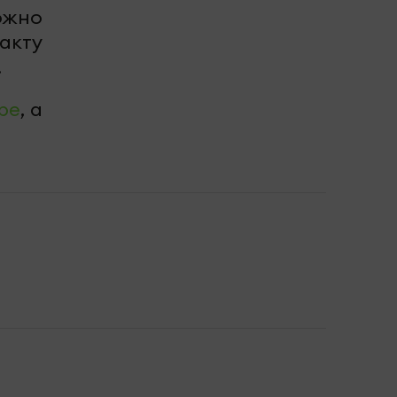
ожно
акту
.
be
, а