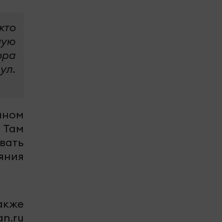
кто
ную
ора
ул.
нном
 Там
вать
ояния
акже
n.ru