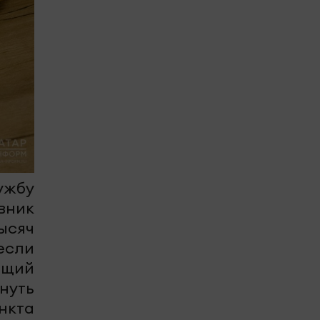
жбу
вник
ысяч
если
ащий
нуть
нкта