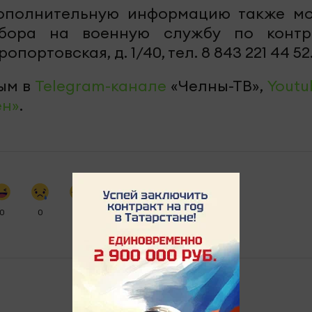
 Дополнительную информацию также м
тбора на военную службу по контр
опортовская, д. 1/40, тел. 8 843 221 44 52
ым в
Telegram-канале
«Челны-ТВ»,
Youtu
ен»
.
0
0
0
0