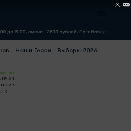
ена - 2500 рублей. Пр-т Набережночелнинский, 13а. Тел.
нов
Наши Герои
Выборы-2026
ество
 09:33
чтение
0
о