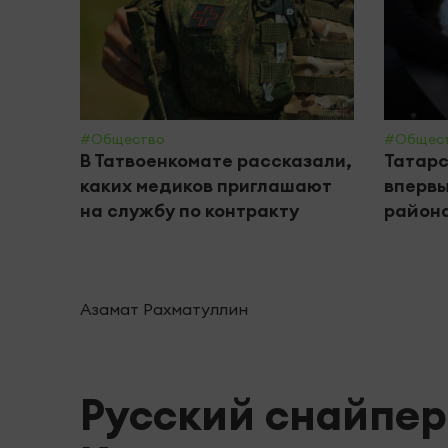
#Общество
#Общес
В Татвоенкомате рассказали,
Татарс
каких медиков приглашают
впервы
на службу по контракту
района
Азамат Рахматуллин
Русский снайпер