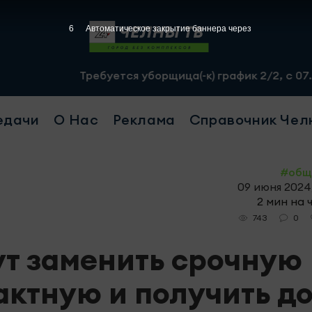
5
Автоматическое закрытие баннера через
Требуется уборщица(-к) график 2/2, с 07.00 до 19.00, см
едачи
О Нас
Реклама
Справочник Чел
#общ
09 июня 2024,
2 мин на 
0
743
т заменить срочную
актную и получить д