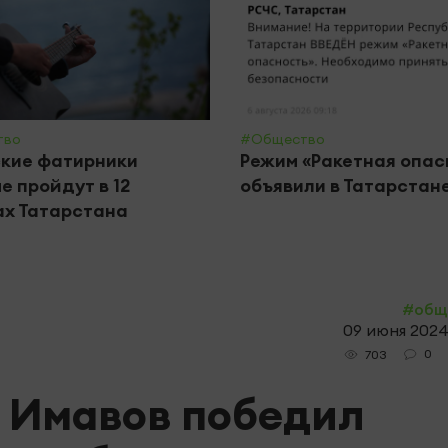
тво
#Общество
кие фатирники
Режим «Ракетная опас
е пройдут в 12
объявили в Татарстан
х Татарстана
#общ
09 июня 2024,
0
703
 Имавов победил