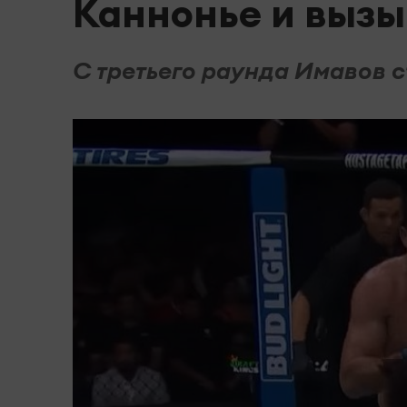
Каннонье и выз
С третьего раунда Имавов с