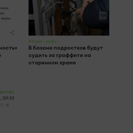
#Крим - инфо
#Обще
ность»
В Казани подростков будут
Подр
е
судить за граффити на
авгу
старинном храме
знак
ество
 09:10
0