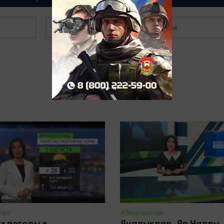
Зарегистрироваться
тво
#Яналыклар
з погоды в
Яналыклар. Яр Чаллы.