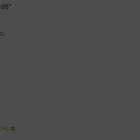
25°
с,
be
, а