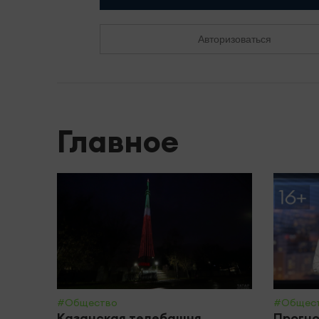
Авторизоваться
Главное
#Общество
#Общес
Казанская телебашня
Прогно