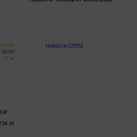
приз
полн
- инфо
Новости СМИ2
, 22:00
0
жи
ги и