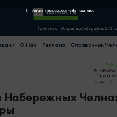
4
Автоматическое закрытие баннера через
Требуется уборщица(-к) график 2/2, с 07.00 до 19.00, с
едачи
О Нас
Реклама
Справочник Чел
#общ
19 мая 2026
2 мин на 
0
637
в Набережных Челна
ары