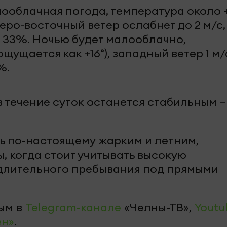
ооблачная погода, температура около +
веро-восточный ветер ослабнет до 2 м/с,
 33%. Ночью будет малооблачно,
ощущается как +16°), западный ветер 1 м/
%.
 течение суток останется стабильным —
нь по-настоящему жарким и летним,
, когда стоит учитывать высокую
 длительного пребывания под прямыми
ым в
Telegram-канале
«Челны-ТВ»,
Youtu
ен»
.