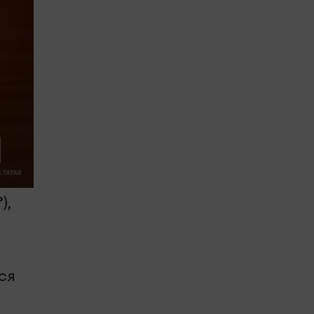
),
ся