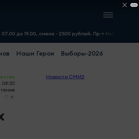
мена - 2500 рублей. Пр-т Набережночелнинский, 13а. Тел
нов
Наши Герои
Выборы-2026
ество
Новости СМИ2
, 08:30
чтение
0
х