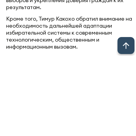
выборов и укрепления доверия граждан к их
результатам.
Кроме того, Тимур Какохо обратил внимание на
необходимость дальнейшей адаптации
избирательной системы к современным
технологическим, общественным и
информационным вызовам.
Юрист и эксперт в области избирательного
права, член комиссии Общественной палаты
Татарстана по правовым вопросам и
общественному контролю Рафаэль
Фахрутдинов отметил, что одной из сильных
сторон доклада является анализ рисков,
сопровождающих избирательную кампанию
2026 года.
По его мнению, в современных условиях
особую роль играют защита избирательных