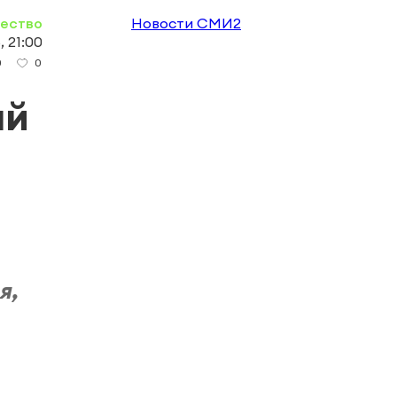
ество
Новости СМИ2
, 21:00
0
0
ый
я,