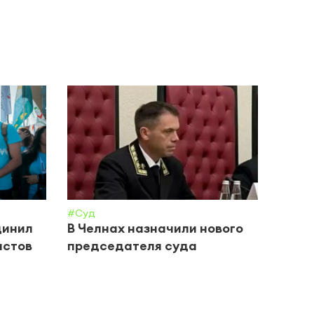
#Суд
#Янал
динил
В Челнах назначили нового
Янал
истов
председателя суда
06.0