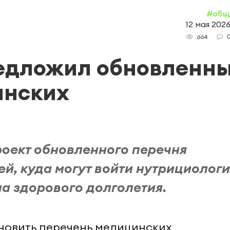
#общ
12 мая 2026
664
едложил обновленн
инских
оект обновленного перечня
й, куда могут войти нутрициологи
а здорового долголетия.