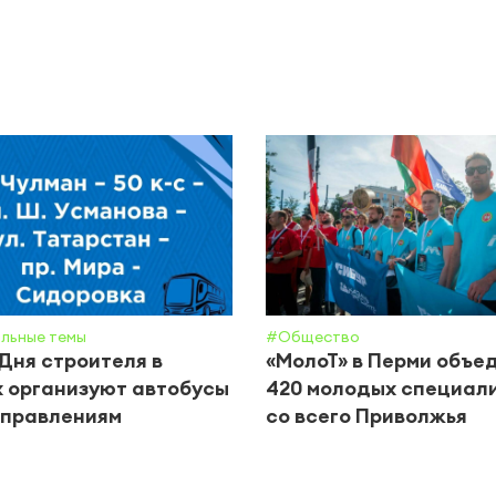
льные темы
#Общество
Дня строителя в
«МолоТ» в Перми объе
 организуют автобусы
420 молодых специал
аправлениям
со всего Приволжья