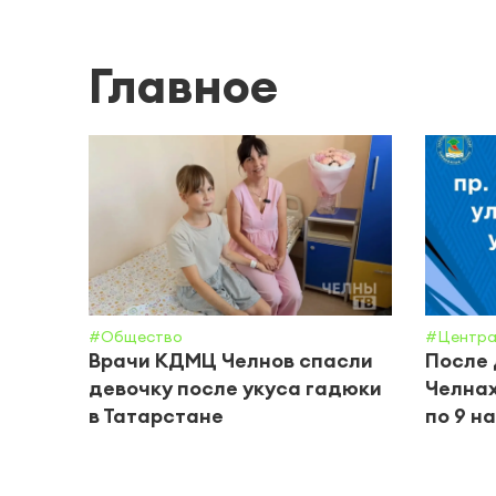
Главное
#Общество
#Центра
Врачи КДМЦ Челнов спасли
После 
девочку после укуса гадюки
Челнах
в Татарстане
по 9 н