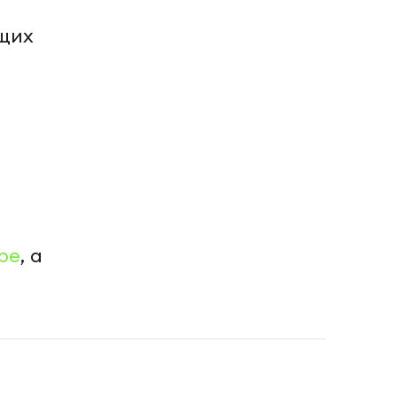
ущих
а
be
, а