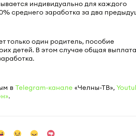
тывается индивидуально для каждого
40% среднего заработка за два предыд
ет только один родитель, пособие
оих детей. В этом случае общая выплат
заработка.
»
ым в
Telegram-канале
«Челны-ТВ»,
Youtu
ен»
.