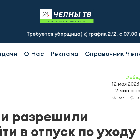
Требуется уборщица(-к) график 2/2, с 07.00 до 19.00, см
едачи
О Нас
Реклама
Справочник Чел
#общ
12 мая 2026
2 мин на 
0
554
ни разрешили
и в отпуск по уходу