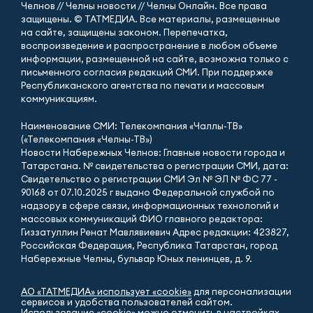
Челнов // Челны новости // Челны Онлайн. Все права
защищены. © ТАТМЕДИА. Все материалы, размещенные
на сайте, защищены законом. Перепечатка,
воспроизведение и распространение в любом объеме
информации, размещенной на сайте, возможна только с
письменного согласия редакций СМИ. При поддержке
Республиканского агентства по печати и массовым
коммуникациям.
Наименование СМИ: Телекомпания «Чаллы-ТВ»
(«Телекомпания «Челны-ТВ»)
Новости Набережных Челнов: Главные новости города и
Татарстана. № свидетельства о регистрации СМИ, дата:
Свидетельство о регистрации СМИ Эл № ЭЛ № ФС 77 -
90168 от 07.10.2025 г выдано Федеральной службой по
надзору в сфере связи, информационных технологий и
массовых коммуникаций ФИО главного редактора:
Гиззатуллин Ренат Мавлявиевич Адрес редакции: 423827,
Российская Федерация, Республика Татарстан, город
Набережные Челны, бульвар Юных ленинцев, д. 9.
АО «ТАТМЕДИА» использует «cookie»
для персонализации
сервисов и удобства пользователей сайтом.
Использование «cookie» можно отменить в настройках