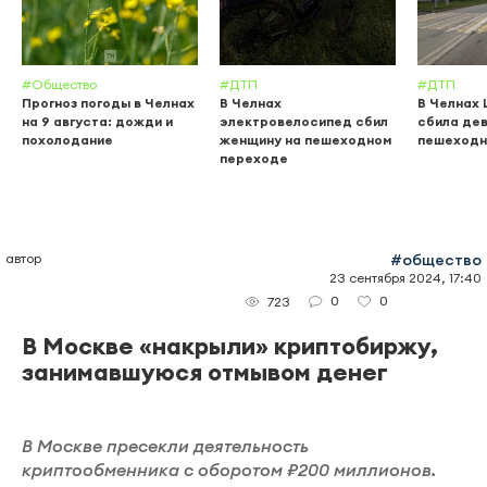
#Общество
#ДТП
#ДТП
Прогноз погоды в Челнах
В Челнах
В Челнах 
на 9 августа: дожди и
электровелосипед сбил
сбила дев
похолодание
женщину на пешеходном
пешеходн
переходе
автор
#общество
23 сентября 2024, 17:40
0
0
723
В Москве «накрыли» криптобиржу,
занимавшуюся отмывом денег
В Москве пресекли деятельность
криптообменника с оборотом ₽200 миллионов.