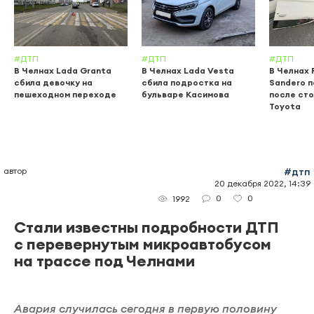
#ДТП
#ДТП
#ДТП
В Челнах Lada Granta
В Челнах Lada Vesta
В Челнах 
сбила девочку на
сбила подростка на
Sandero 
пешеходном переходе
бульваре Касимова
после сто
Toyota
автор
#дтп
20 декабря 2022, 14:39
0
0
1992
Стали известны подробности ДТП
с перевернутым микроавтобусом
на трассе под Челнами
Авария случилась сегодня в первую половину