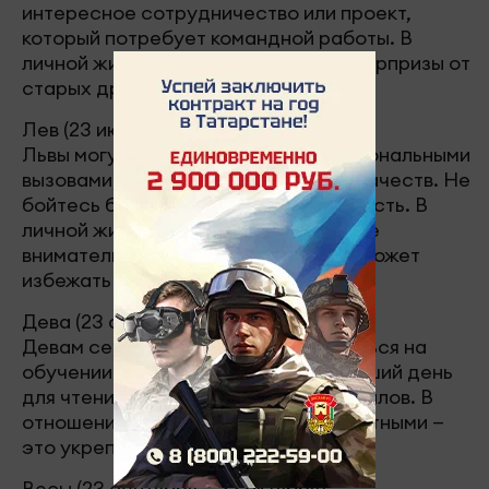
интересное сотрудничество или проект,
который потребует командной работы. В
личной жизни возможны приятные сюрпризы от
старых друзей.
Лев (23 июля — 22 августа)
Львы могут столкнуться с профессиональными
вызовами, требующими лидерских качеств. Не
бойтесь брать на себя ответственность. В
личной жизни старайтесь быть более
внимательными к партнеру — это поможет
избежать конфликтов.
Дева (23 августа — 22 сентября)
Девам сегодня стоит сосредоточиться на
обучении и саморазвитии. Это хороший день
для чтения и изучения новых материалов. В
отношениях будьте открытыми и честными —
это укрепит доверие.
Весы (23 сентября — 22 октября)