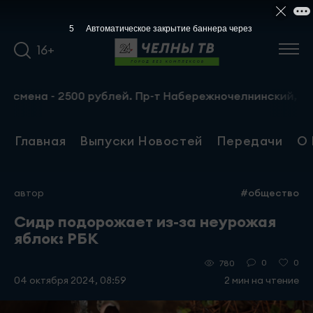
4
Автоматическое закрытие баннера через
16+
а - 2500 рублей. Пр-т Набережночелнинский, 13а. Тел.: 
Главная
Выпуски Новостей
Передачи
О 
автор
#общество
Сидр подорожает из-за неурожая
яблок: РБК
0
0
780
04 октября 2024, 08:59
2 мин на чтение