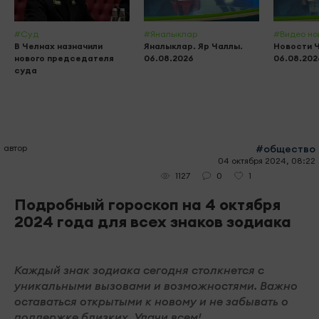
#Суд
#Яналыклар
#Видео но
В Челнах назначили
Яналыклар. Яр Чаллы.
Новости 
нового председателя
06.08.2026
06.08.202
суда
автор
#общество
04 октября 2024, 08:22
0
1
1127
Подробный гороскоп на 4 октября
2024 года для всех знаков зодиака
Каждый знак зодиака сегодня столкнется с
уникальными вызовами и возможностями. Важно
оставаться открытыми к новому и не забывать о
поддержке близких. Удачи всем!