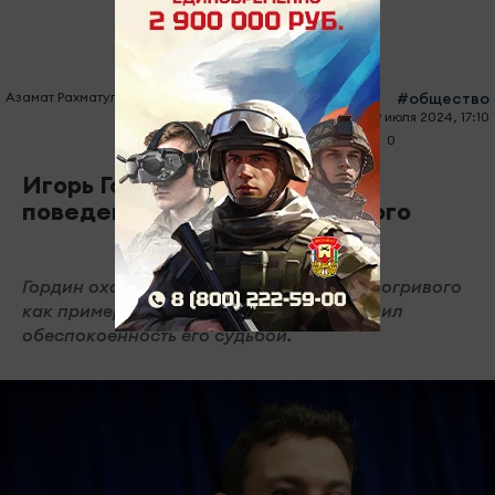
Азамат Рахматуллин
#общество
29 июля 2024, 17:10
0
0
869
Игорь Гордин раскритиковал
поведение Никиты Кологривого
Гордин охарактеризовал поведение Кологривого
как пример «сорванной крыши» и выразил
обеспокоенность его судьбой.