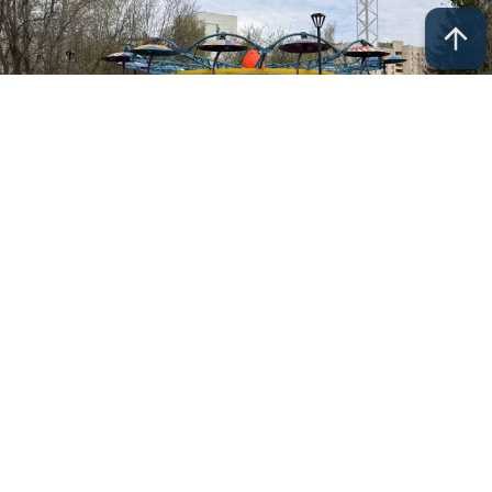
В Челнах кипит работа по подготовке к сезону
аттракционов.
Сейчас сотрудники МУП «Парк культуры
и отдыха» заняты обновлением старых
аттракционов. Осенью 2023 года
в Комсомольском парке появился новый
«Электропоезд», а в ближайшие дни челнинцы
смогут покататься на яркой «Орбите», которая
появится в Комсомольском парке и парке