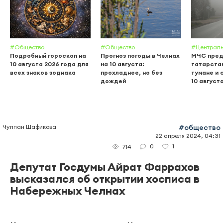
#Общество
#Общество
#Централь
Подробный гороскоп на
Прогноз погоды в Челнах
МЧС пред
10 августа 2026 года для
на 10 августа:
татарстан
всех знаков зодиака
прохладнее, но без
тумане и
дождей
10 август
Чулпан Шафикова
#общество
22 апреля 2024, 04:31
0
1
714
Депутат Госдумы Айрат Фаррахов
высказался об открытии хосписа в
Набережных Челнах