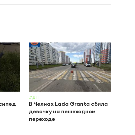
#ДТП
#ДТП
осипед
В Челнах Lada Granta сбила
В Че
девочку на пешеходном
подр
переходе
Каси