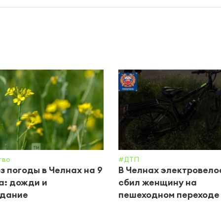
тво
#ДТП
з погоды в Челнах на 9
В Челнах электровел
а: дожди и
сбил женщину на
одание
пешеходном переходе