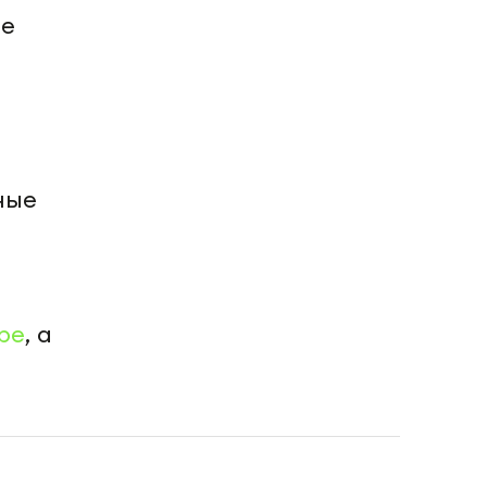
не
о
ные
be
, а