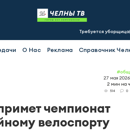
Требуется уборщица(-к) график 
едачи
О Нас
Реклама
Справочник Чел
#общ
27 мая 2026
2 мин на 
0
514
 примет чемпионат
йному велоспорту