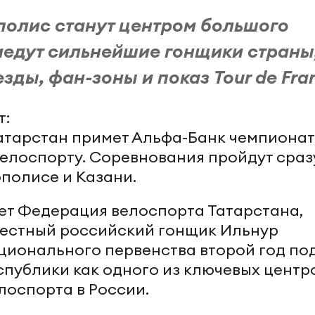
ополис станут центром большого
иедут сильнейшие гонщики страны,
зды, фан-зоны и показ Tour de Fra
т:
 Татарстан примет Альфа-Банк чемпионат
елоспорту. Соревнования пройдут сраз
ополисе и Казани.
ет Федерация велоспорта Татарстана,
вестный российский гонщик Ильнур
ционального первенства второй год по
спублики как одного из ключевых центр
лоспорта в России.