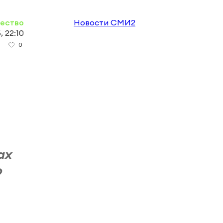
ество
Новости СМИ2
, 22:10
0
ах
9