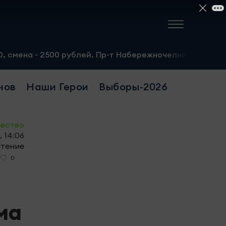
00 рублей. Пр-т Набережночелнинский, 13а. Тел.: 8-951-
нов
Наши Герои
Выборы-2026
ество
, 14:06
чтение
0
ма