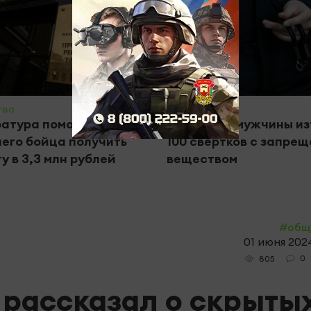
тво
#Крим - инфо
атура помогла сыну
В Казани у мужчины и
его бойца получить
100 свертков с запре
у в 3,3 млн рублей
веществом
#общ
01 июня 2024
0
805
рассказал о скрыты