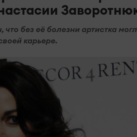
настасии Заворотню
 что без её болезни артистка мог
своей карьере.