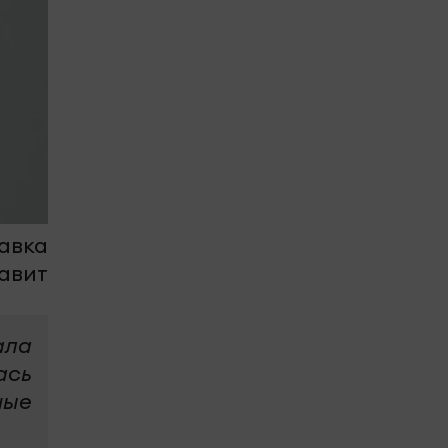
авка
авит
ала
ась
ные