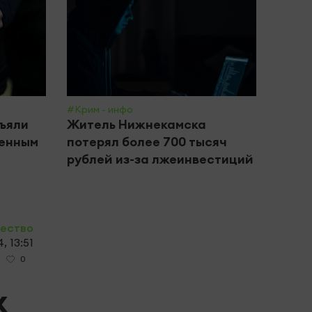
#Крим - инфо
#Обще
зъяли
Житель Нижнекамска
В Ка
щенным
потерял более 700 тысяч
годо
рублей из-за лжеинвестиций
прог
ество
, 13:51
0
х