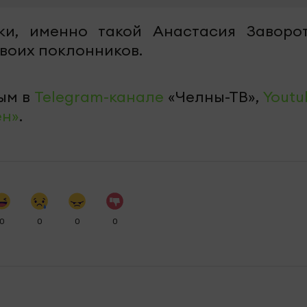
и, именно такой Анастасия Заворо
воих поклонников.
ым в
Telegram-канале
«Челны-ТВ»,
Youtu
ен»
.
0
0
0
0