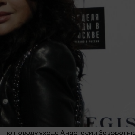
т по поводу ухода Анастасии Заворотн