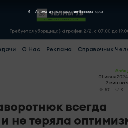
4
Автоматическое закрытие баннера через
 уборщица(-к) график 2/2, с 07.00 до 19.00, смена - 25
едачи
О Нас
Реклама
Справочник Чел
#общ
01 июня 2024
2 мин на 
0
831
Заворотнюк всегда
 и не теряла оптимиз