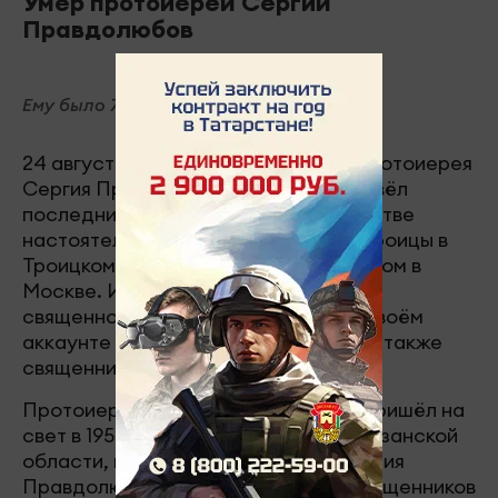
Умер протоиерей Сергий
Правдолюбов
Ему было 73 года.
24 августа сообщается о кончине протоиерея
Сергия Правдолюбова, который провёл
последние годы своей жизни в качестве
настоятеля храма Живоначальной Троицы в
Троицком-Голенищеве, расположенном в
Москве. Информацию о смерти
священнослужителя разместил на своём
аккаунте в социальной сети его сын, также
священник Владимир Правдолюбов.
Протоиерей Сергий Правдолюбов пришёл на
свет в 1950 году в городе Спасске Рязанской
области, в семье священника Анатолия
Правдолюбова. Его родословная священников