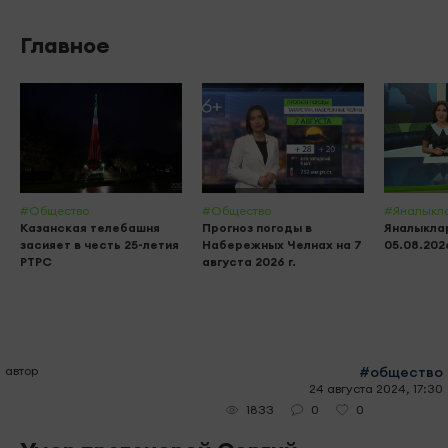
Главное
#Общество
#Общество
#Яналыкл
Казанская телебашня
Прогноз погоды в
Яналыклар
засияет в честь 25-летия
Набережных Челнах на 7
05.08.202
РТРС
августа 2026 г.
автор
#общество
24 августа 2024, 17:30
0
0
1833