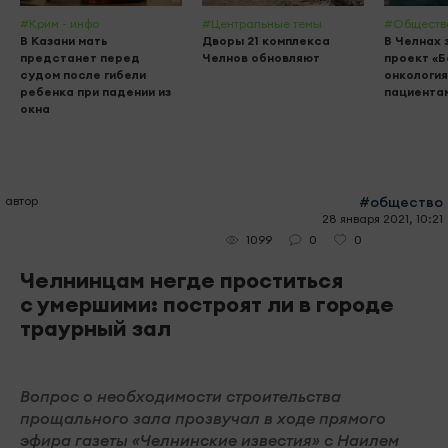
#Крим - инфо
#Центральные темы
#Обществ
В Казани мать
Дворы 21 комплекса
В Челнах 
предстанет перед
Челнов обновляют
проект «
судом после гибели
онкология
ребенка при падении из
пациента
окна
автор
#общество
28 января 2021, 10:21
0
0
1099
Челнинцам негде проститься
с умершими: построят ли в городе
траурный зал
Вопрос о необходимости строительства
прощального зала прозвучал в ходе прямого
эфира газеты «Челнинские известия» с Наилем