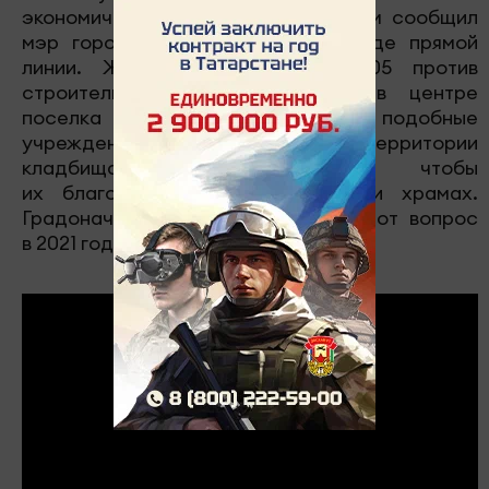
экономической ситуацией. Об этом сообщил
мэр города Наиль Магдеев в ходе прямой
линии. Жители многоэтажки 17/05 против
строительства траурного зала в центре
поселка ЗЯБ. Одни считают, что подобные
учреждения должны находиться на территории
кладбища, другие за то, чтобы
их благоустроили при мечетях и храмах.
Градоначальник обещал решить этот вопрос
в 2021 году.