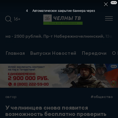
3
Автоматическое закрытие баннера через
16+
- 2500 рублей. Пр-т Набережночелнинский, 13а. Тел.: 8-9
Главная
Выпуски Новостей
Передачи
О 
автор
#общество
У челнинцев снова появится
возможность бесплатно проверить