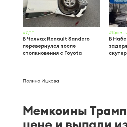
#ДТП
#Крим - 
В Челнах Renault Sandero
В Наб
перевернулся после
задерж
столкновения с Toyota
скутер
Полина Ицкова
Мемкоины Трампа
цене и выпали из