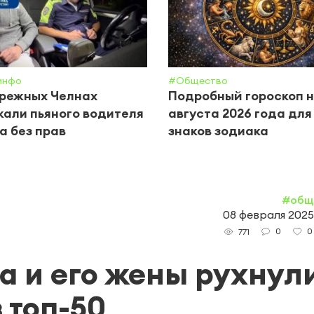
инфо
#Общество
ережных Челнах
Подробный гороскоп н
али пьяного водителя
августа 2026 года для
а без прав
знаков зодиака
#общ
08 февраля 2025,
0
0
771
 и его жены рухнули
 топ-50