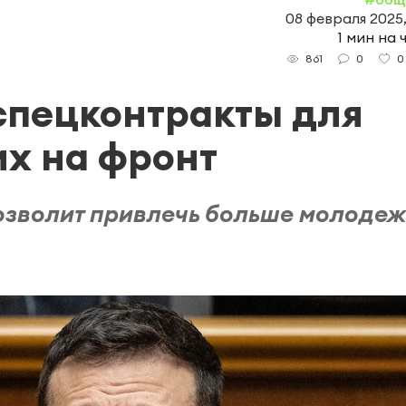
08 февраля 2025,
1 мин на 
0
0
861
спецконтракты для
их на фронт
озволит привлечь больше молоде