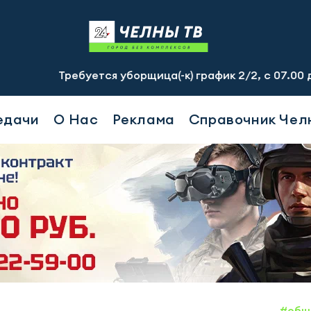
уется уборщица(-к) график 2/2, с 07.00 до 19.00, смена
едачи
О Нас
Реклама
Справочник Чел
#общ