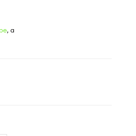
be
, а