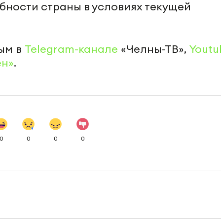
ности страны в условиях текущей
ым в
Telegram-канале
«Челны-ТВ»,
Youtu
ен»
.
0
0
0
0