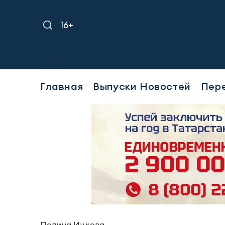
16+
Треб
Главная
Выпуски Новостей
Пер
Полина Ицкова