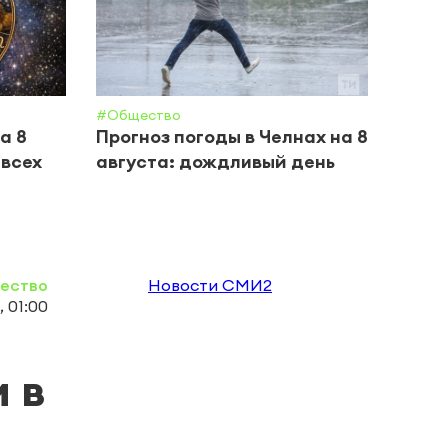
#Общество
#Крим 
а 8
Прогноз погоды в Челнах на 8
В Ка
 всех
августа: дождливый день
пере
ребе
ество
Новости СМИ2
 01:00
 в