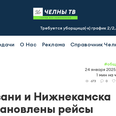
Требуется уборщица(-к) график 2/2, с 07.00 до
едачи
О Нас
Реклама
Справочник Чел
#общ
24 января 2025,
1 мин на 
0
673
зани и Нижнекамска
тановлены рейсы