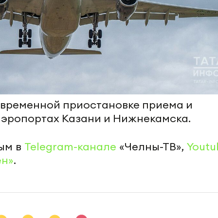
 временной приостановке приема и
аэропортах Казани и Нижнекамска.
ым в
Telegram-канале
«Челны-ТВ»,
Youtu
ен»
.