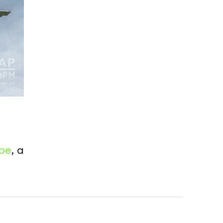
be
, а