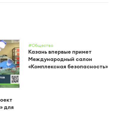
#Общество
Казань впервые примет
Международный салон
«Комплексная безопасность»
#Цент
роект
В Че
» для
горо
вете