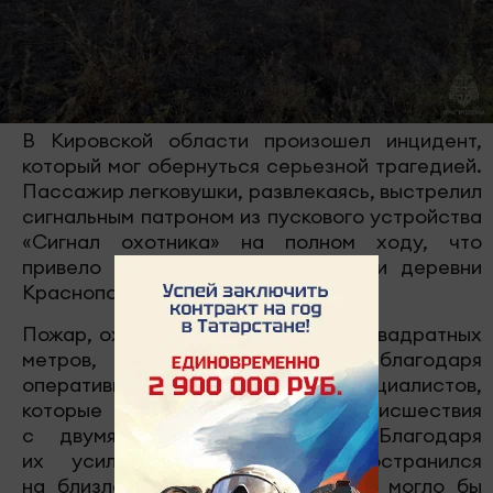
В Кировской области произошел инцидент,
который мог обернуться серьезной трагедией.
Пассажир легковушки, развлекаясь, выстрелил
сигнальным патроном из пускового устройства
«Сигнал охотника» на полном ходу, что
привело к возгоранию поля вблизи деревни
Краснополье.
Пожар, охвативший площадь в 100 квадратных
метров, удалось локализовать благодаря
оперативным действиям 11 специалистов,
которые прибыли на место происшествия
с двумя единицами техники. Благодаря
их усилиям огонь не распространился
на близлежащие жилые дома, что могло бы