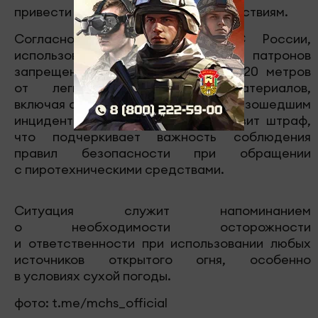
привести к более серьезным последствиям.
Согласно информации от МЧС России,
использование сигнальных патронов
запрещено на расстоянии менее 20 метров
от легковоспламеняющихся материалов,
включая сухую траву. В связи с произошедшим
инцидентом виновнику пожара грозит штраф,
что подчеркивает важность соблюдения
правил безопасности при обращении
с пиротехническими средствами.
Ситуация служит напоминанием
о необходимости осторожности
и ответственности при использовании любых
источников открытого огня, особенно
в условиях сухой погоды.
фото: t.me/mchs_official