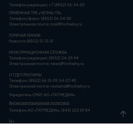
Телефон редакции:
+7 (8552) 56-34-00
ПРИЁМНАЯ ТРК «ЧЕЛНЫ-ТВ»
Телефон/факс: (8552) 56-34-00
Электронная почта: mail@tvchelny.ru
ГОРЯЧАЯ ЛИНИЯ
Новости (8552) 51-31-31
ИНФОРМАЦИОННАЯ СЛУЖБА
Телефон редакции: (8552) 54-29-94
Электронная почта: news@tvchelny.ru
ОТДЕЛ РЕКЛАМЫ
Телефон: (8552) 56-15-09, 54-07-90
Электронная почта: reclama@tvchelny.ru
Учредитель СМИ: АО «ТАТМЕДИА»
Антикоррупционная политика
Телефон АО «ТАТМЕДИА»: (843) 222 09 84
16+