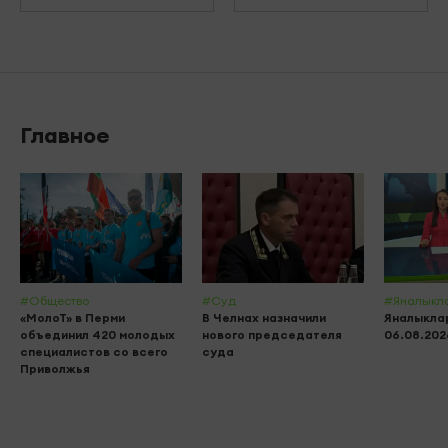
Главное
#Общество
#Суд
#Яналыкл
«МолоТ» в Перми
В Челнах назначили
Яналыклар
объединил 420 молодых
нового председателя
06.08.202
специалистов со всего
суда
Приволжья