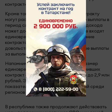
контрактников.
Кроме того, военнослужащие по контракту
могут рассчитывать на значительные выплаты в
период службы. В первый год сумма дохода
может достигать 20 млн рублей. В нее входят
единовременная выплата за подписание
контракта, ежемесячное денежное
довольствие, а также дополнительные выплаты
за выполнение боевых задач.
Напомним, с 1 января в Татарстане размер
единовременной выплаты для заключивших
контракт с Минобороны РФ увеличен до 2,9 млн
рублей. Это один из самых высоких
показателей в России и максимальный среди
регионов ПФО.
В республике также продолжают действовать