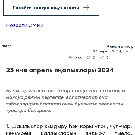
Перейти на страницу новости
Новости СМИ2
автор
#яналыклар
24 апреля 2024, 08:05
0
0
1666
23 нче апрель яңалыклары 2024
Бу чыгарылышта сез Татарстанда янгынга каршы
махсус режим кертелде, волотнерлар яна
тэбэклэрдэге балалар очен булэклэр эзерлэгэн
турында белерсез.
1. Шашлыклар кыздыру һәм коры үлән, чүп-чар,
көнкүреш калдыкларын яндыру тыела.