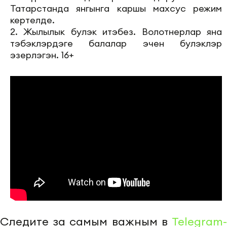
Татарстанда янгынга каршы махсус режим
кертелде.
2. Жылылык булэк итэбез. Волотнерлар яна
тэбэклэрдэге балалар эчен булэклэр
эзерлэгэн. 16+
Следите за самым важным в
Telegram-