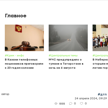
Главное
#Крим - инфо
#Центральные темы
#Централь
В Казани телефонных
МЧС предупредило о
В Набере
мошенников приговорили
тумане в Татарстане в
открыли м
к 23 годам колонии
ночь на 6 августа
летию го
автор
#дтп
24 апреля 2024, 09:29
0
0
888