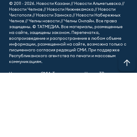
© 2011 - 2026. Новости Казани // Новости Альметьевска //
Новости Челнов // Новости Нижнекамска // Новости
Чистополя // Новости Заинска // Новости Набережных
Челнов // Челны новости // Челны Онлайн. Все права
защищены. © ТАТМЕДИА. Все материалы, размещенные
на сайте, защищены законом. Перепечатка,
воспроизведение и распространение в любом объеме
информации, размещенной на сайте, возможна только с
письменного согласия редакций СМИ. При поддержке
Республиканского агентства по печати и массовым
коммуникациям.
Наименование СМИ: Телекомпания «Чаллы-ТВ»
(«Телекомпания «Челны-ТВ»)
Новости Набережных Челнов: Главные новости города и
Татарстана. № свидетельства о регистрации СМИ, дата:
Свидетельство о регистрации СМИ Эл № ЭЛ № ФС 77 -
90168 от 07.10.2025 г выдано Федеральной службой по
надзору в сфере связи, информационных технологий и
массовых коммуникаций ФИО главного редактора:
Гиззатуллин Ренат Мавлявиевич Адрес редакции: 423827,
Российская Федерация, Республика Татарстан, город
Набережные Челны, бульвар Юных ленинцев, д. 9.