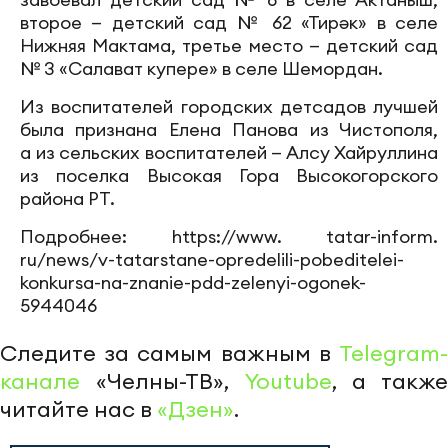
второе — детский сад № 62 «Тирәк» в селе
Нижняя Мактама, третье место — детский сад
№ 3 «Салават купере» в селе Шемордан.
Из воспитателей городских детсадов лучшей
была признана Елена Панова из Чистополя,
а из сельских воспитателей — Алсу Хайруллина
из поселка Высокая Гора Высокогорского
района РТ.
Подробнее: https://www. tatar-inform.
ru/news/v-tatarstane-opredelili-pobeditelei-
konkursa-na-znanie-pdd-zelenyi-ogonek-
5944046
Следите за самым важным в
Telegram-
канале
«Челны-ТВ»,
Youtube
, а также
читайте нас в
«Дзен»
.