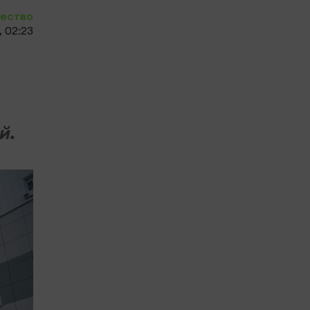
ество
 02:23
0
й.