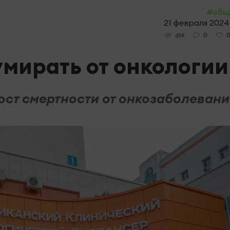
#общ
21 февраля 2024,
0
619
умирать от онкологии
ост смертности от онкозаболевани