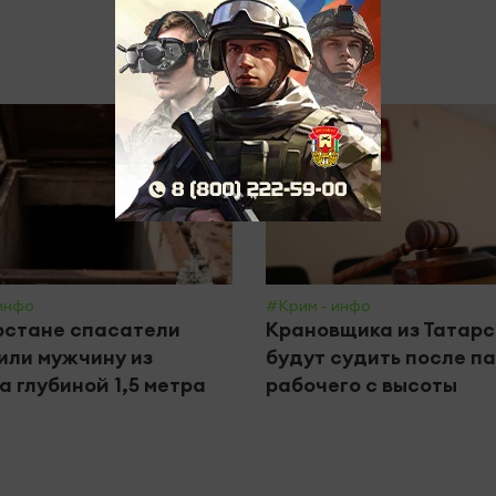
инфо
#Крим - инфо
рстане спасатели
Крановщика из Татар
ли мужчину из
будут судить после п
а глубиной 1,5 метра
рабочего с высоты