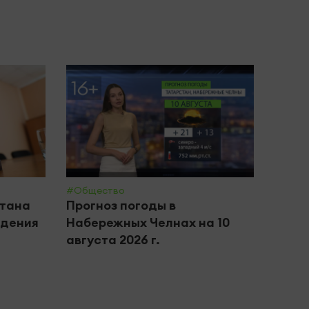
#Общество
#Крим 
стана
Прогноз погоды в
Хлоп
адения
Набережных Челнах на 10
повр
августа 2026 г.
мног