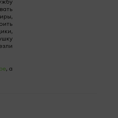
ужбу
вать
иры,
оить
ики,
ушку
зли
be
, а