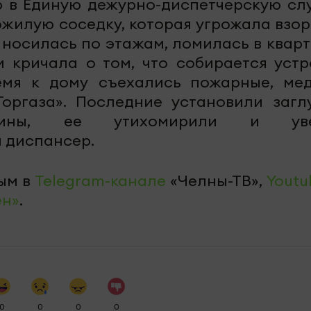
 в Единую дежурно-диспетчерскую сл
ожилую соседку, которая угрожала взор
а носилась по этажам, ломилась в кварт
и кричала о том, что собирается устр
емя к дому съехались пожарные, мед
Горгаза». Последние установили загл
ины, ее утихомирили и уве
 диспансер.
ым в
Telegram-канале
«Челны-ТВ»,
Youtu
ен»
.
0
0
0
0