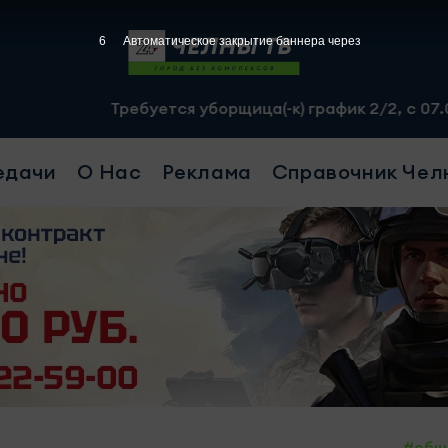
5
Автоматическое закрытие баннера через
ебуется уборщица(-к) график 2/2, с 07.00 до 19.00, сме
едачи
О Нас
Реклама
Справочник Чел
#общ