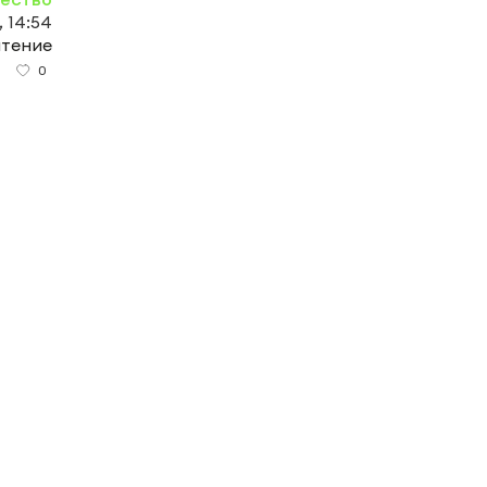
, 14:54
чтение
0
а