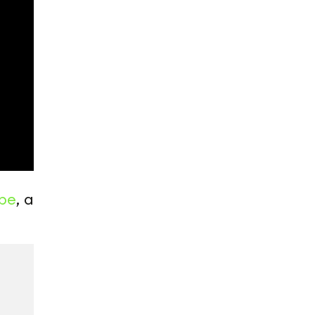
be
, а