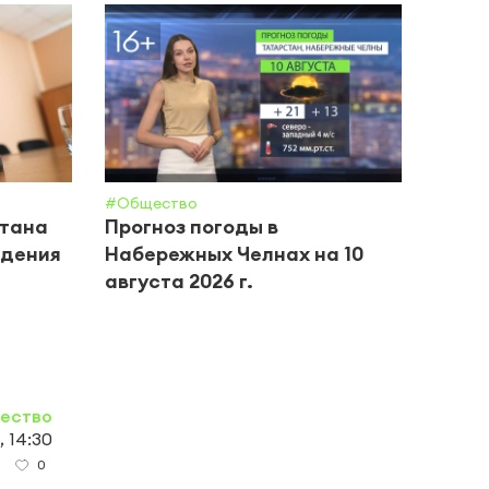
#Общество
#Крим 
стана
Прогноз погоды в
Хлоп
адения
Набережных Челнах на 10
повр
августа 2026 г.
мног
ество
, 14:30
0