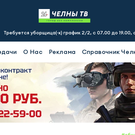
борщица(-к) график 2/2, с 07.00 до 19.00, смена - 2500
едачи
О Нас
Реклама
Справочник Чел
#общ