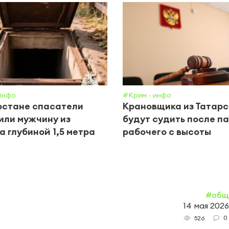
инфо
#Крим - инфо
рстане спасатели
Крановщика из Татар
ли мужчину из
будут судить после п
а глубиной 1,5 метра
рабочего с высоты
#общ
14 мая 2026
0
526