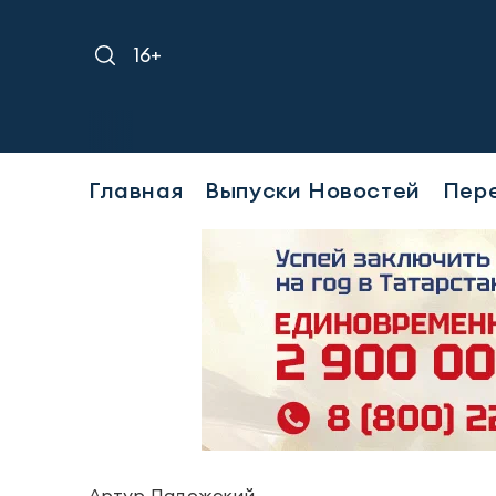
16+
Требуется у
Главная
Выпуски Новостей
Пер
Артур Ладожский