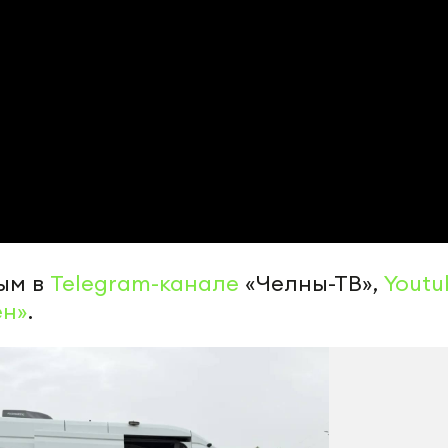
ым в
Telegram-канале
«Челны-ТВ»,
Youtu
ен»
.