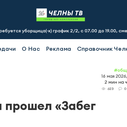
уборщица(-к) график 2/2, с 07.00 до 19.00, смена - 250
едачи
О Нас
Реклама
Справочник Чел
#общ
16 мая 2026
2 мин на 
0
623
я прошел «Забег