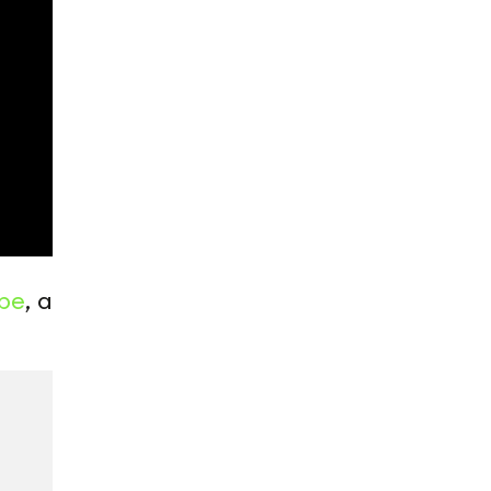
be
, а