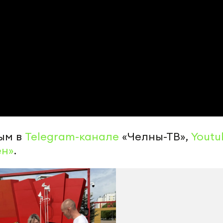
ым в
Telegram-канале
«Челны-ТВ»,
Youtu
ен»
.