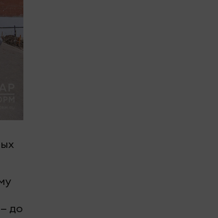
мых
му
— до