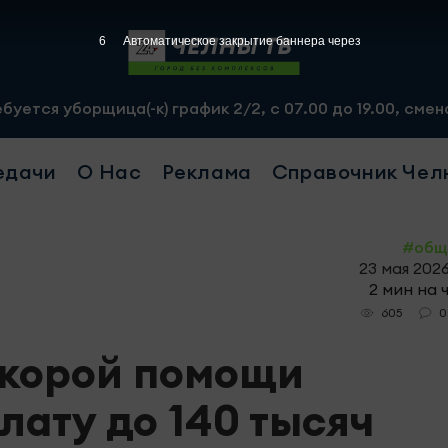
4
Автоматическое закрытие баннера через
а(-к) график 2/2, с 07.00 до 19.00, смена - 2500 рублей
едачи
О Нас
Реклама
Справочник Чел
#общ
23 мая 2026
2 мин на 
0
605
скорой помощи
лату до 140 тысяч