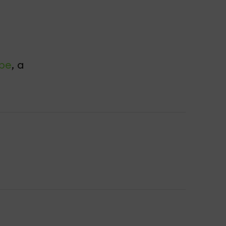
be
, а