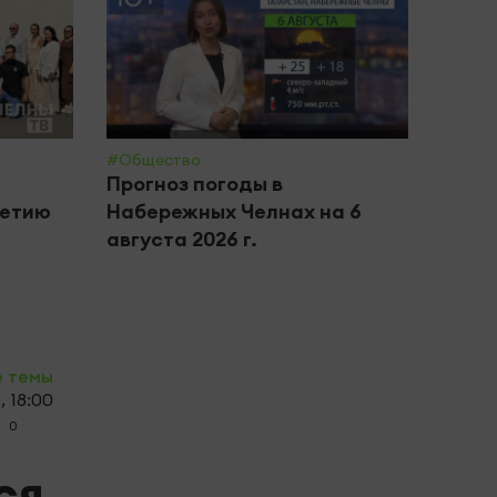
#Общество
#Крим 
Прогноз погоды в
В Ка
летию
Набережных Челнах на 6
бизн
августа 2026 г.
хище
обор
е темы
, 18:00
0
ся