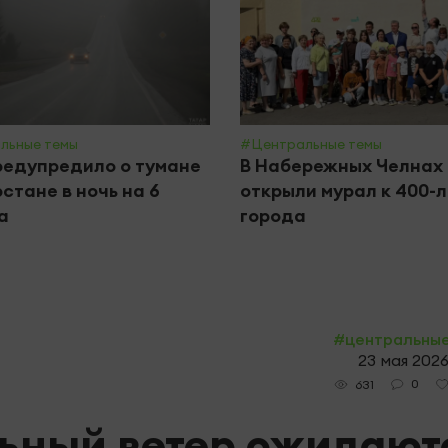
льные темы
#Центральные темы
едупредило о тумане
В Набережных Челнах
рстане в ночь на 6
открыли мурал к 400-
а
города
#центральны
23 мая 2026
0
631
ильный ветер ожидают