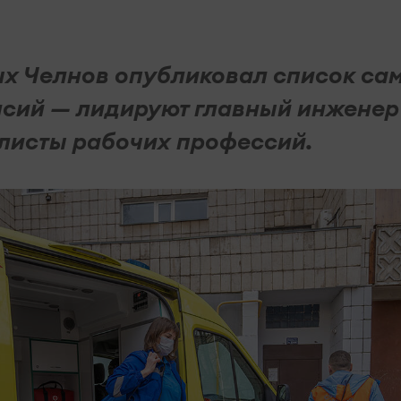
ых Челнов опубликовал список са
сий — лидируют главный инженер
алисты рабочих профессий.