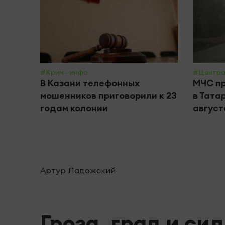
#Крим - инфо
#Центра
В Казани телефонных
МЧС пр
мошенников приговорили к 23
в Тата
годам колонии
август
Артур Ладожский
Гроза, град и с