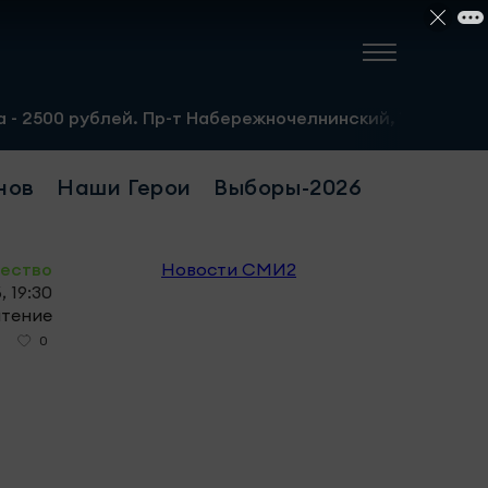
. Пр-т Набережночелнинский, 13а. Тел.: 8-951-064-02-12
нов
Наши Герои
Выборы-2026
ество
Новости СМИ2
, 19:30
чтение
0