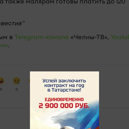
а также малярам готовы платить до 120
звестия"
ым в
Telegram-канале
«Челны-ТВ»,
Youtu
ен»
.
0
0
0
0