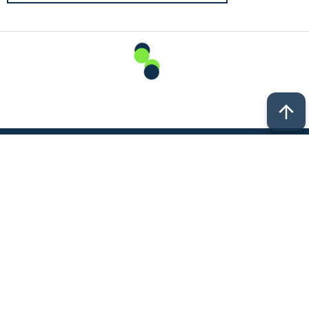
© 2011 - 2026. Новости Казани // Новости Альметьевска //
Новости Челнов // Новости Нижнекамска // Новости
Чистополя // Новости Заинска // Новости Набережных
Челнов // Челны новости // Челны Онлайн. Все права
защищены. © ТАТМЕДИА. Все материалы, размещенные
на сайте, защищены законом. Перепечатка,
воспроизведение и распространение в любом объеме
информации, размещенной на сайте, возможна только с