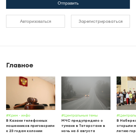
Отправить
Зарегистрироваться
Авторизоваться
Главное
#Крим - инфо
#Центральные темы
#Централь
В Казани телефонных
МЧС предупредило о
В Набере
мошенников приговорили
тумане в Татарстане в
открыли м
к 23 годам колонии
ночь на 6 августа
летию го