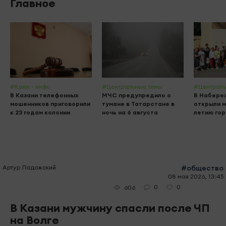
Главное
#Крим - инфо
#Центральные темы
#Централь
В Казани телефонных
МЧС предупредило о
В Набере
мошенников приговорили
тумане в Татарстане в
открыли м
к 23 годам колонии
ночь на 6 августа
летию го
Артур Ладожский
#общество
08 мая 2026, 13:45
0
0
606
В Казани мужчину спасли после ЧП
на Волге