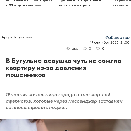
мошенников приговорили
тумане в Татарстане в
открыли м
к 23 годам колонии
ночь на 6 августа
летию го
Артур Ладожский
#общество
17 сентября 2025, 21:00
0
0
658
В Бугульме девушка чуть не сожгла
квартиру из-за давления
мошенников
19-летняя жительница города стала жертвой
аферистов, которые через мессенджер заставили
ее инсценировать поджог.