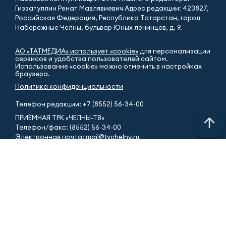
Гиззатуллин Ренат Мавлявиевич Адрес редакции: 423827,
Российская Федерация, Республика Татарстан, город
Набережные Челны, бульвар Юных ленинцев, д. 9.
АО «ТАТМЕДИА» использует «cookie»
для персонализации
сервисов и удобства пользователей сайтом.
Использование «cookie» можно отменить в настройках
браузера.
Политика конфиденциальности
Телефон редакции:
+7 (8552) 56-34-00
ПРИЁМНАЯ ТРК «ЧЕЛНЫ-ТВ»
Телефон/факс: (8552) 56-34-00
Электронная почта: mail@tvchelny.ru
ГОРЯЧАЯ ЛИНИЯ
Новости (8552) 51-31-31
ИНФОРМАЦИОННАЯ СЛУЖБА
Телефон редакции: (8552) 54-29-94
Электронная почта: news@tvchelny.ru
ОТДЕЛ РЕКЛАМЫ