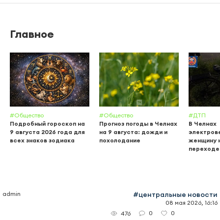
Главное
#Общество
#Общество
#ДТП
Подробный гороскоп на
Прогноз погоды в Челнах
В Челнах
9 августа 2026 года для
на 9 августа: дожди и
электров
всех знаков зодиака
похолодание
женщину 
переходе
admin
#центральные новости
08 мая 2026, 16:16
0
0
476