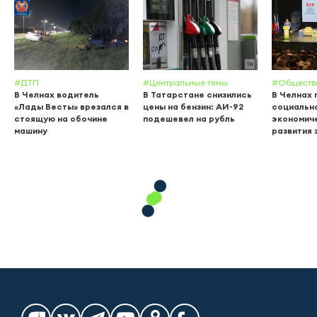
#ДТП
#Центральные темы
#Обществ
В Челнах водитель
В Татарстане снизились
В Челнах 
«Лады Весты» врезался в
цены на бензин: АИ-92
социальн
стоящую на обочине
подешевел на рубль
экономич
машину
развития 