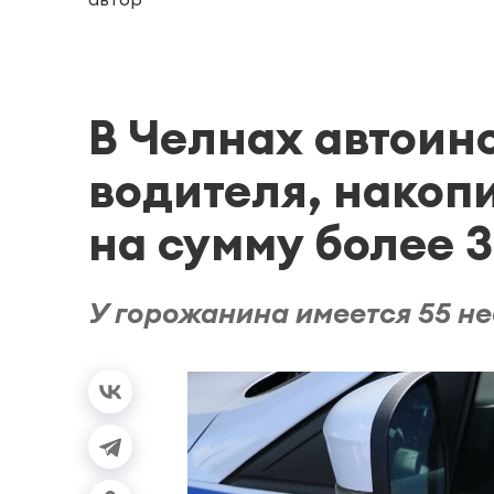
В Челнах автоин
водителя, накоп
на сумму более 3
У горожанина имеется 55 н