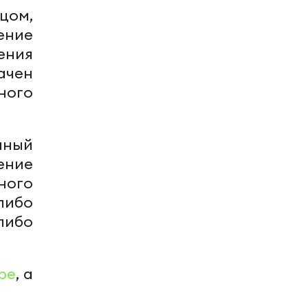
цом,
ение
ения
ачен
ного
нный
ение
ого
либо
либо
be
, а