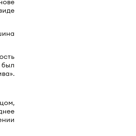
нове
виде
шина
ость
 был
ва».
цом,
днее
ении