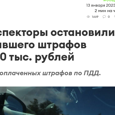
13 января 2023
2 мин на 
0
1669
спекторы остановили
ившего штрафов
0 тыс. рублей
еоплаченных штрафов по ПДД.