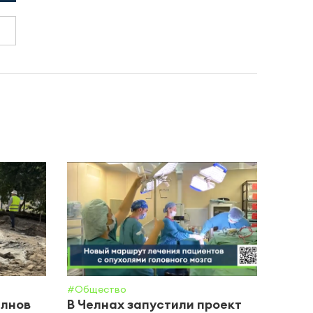
#Обще
Каза
Межд
«Ком
#Общество
елнов
В Челнах запустили проект