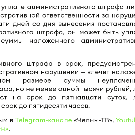
и уплате административного штрафа ли
стративной ответственности за наруш
ати дней со дня вынесения постановл
ативного штрафа, он может быть упл
суммы наложенного административ
ивного штрафа в срок, предусмотре
стративном нарушении — влечет налож
ном размере суммы неуплаченн
фа, но не менее одной тысячи рублей, 
ст на срок до пятнадцати суток, 
срок до пятидесяти часов.
ым в
Telegram-канале
«Челны-ТВ»,
Youtu
ен»
.