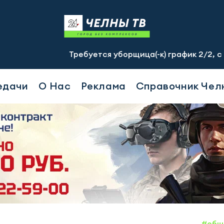
Требуется уборщица(-к) график 2/2, с 07.00 до 19.0
едачи
О Нас
Реклама
Справочник Чел
#общ