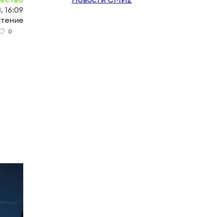
, 16:09
чтение
0