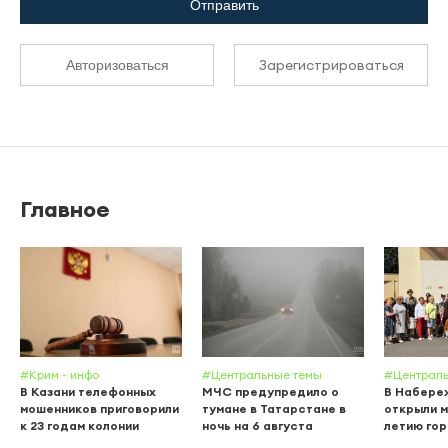
Отправить
Зарегистрироваться
Авторизоваться
Главное
#Крим - инфо
#Центральные темы
#Централь
В Казани телефонных
МЧС предупредило о
В Набере
мошенников приговорили
тумане в Татарстане в
открыли м
к 23 годам колонии
ночь на 6 августа
летию го