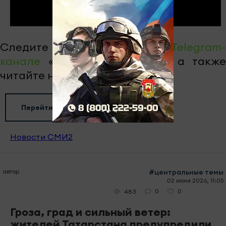
Следите за самым важным в
Telegram-
канале
«Челны-ТВ»,
Youtube
, а также
читайте нас в
«Дзен»
.
Перейти на страницу новости
Новости СМИ2
автор
#центральные темы
02 июня 2026, 11:05
0
0
483
Гроза, град и сильный ветер:
жителей Татарстана предупредили