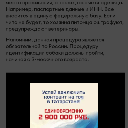
место проживания, а также данные владельца.
Например, паспортные данные и ИНН. Все
вносится в единую федеральную базу. Если
чипа не будет, то хозяина питомца оштрафуют,
предупреждают ветеринары.
Напомним, данная процедура является
обязательной по России. Процедуру
идентификации собаки должны пройти,
начиная с 3-месячного возраста.