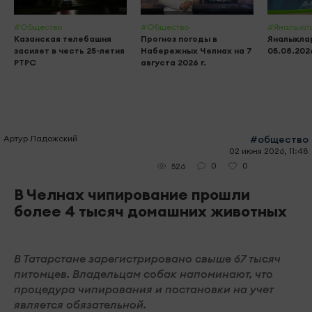
#Общество
#Общество
#Яналыкл
Казанская телебашня
Прогноз погоды в
Яналыклар
засияет в честь 25-летия
Набережных Челнах на 7
05.08.202
РТРС
августа 2026 г.
Артур Ладожский
#общество
02 июня 2026, 11:48
0
0
526
В Челнах чипирование прошли
более 4 тысяч домашних животных
В Татарстане зарегистрировано свыше 67 тысяч
питомцев. Владельцам собак напоминают, что
процедура чипирования и постановки на учет
является обязательной.