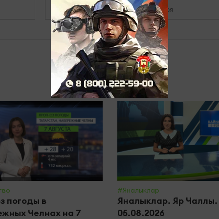
Зарегистрироваться
тво
#Яналыклар
з погоды в
Яналыклар. Яр Чаллы.
жных Челнах на 7
05.08.2026