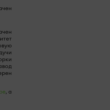
чен
ачен
итет
овую
дучи
орки
авод
ерен
be
, а