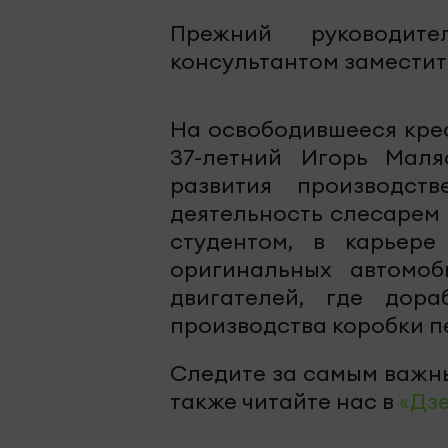
Прежний руководит
консультантом замести
На освободившееся кре
37-летний Игорь Маля
развития производст
деятельность слесарем
студентом, в карьер
оригинальных автомоб
двигателей, где дор
производства коробки пе
Следите за самым важн
также читайте нас в
«Дз