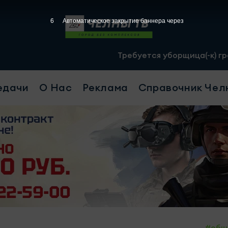
5
Автоматическое закрытие баннера через
Требуется уборщица(-к) график 2/2, с 07.00
едачи
О Нас
Реклама
Справочник Чел
#общ