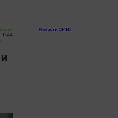
полн
ество
Новости СМИ2
, 11:44
0
ли