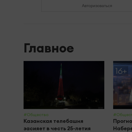
Авторизоваться
Главное
#Общество
#Общес
Казанская телебашня
Прогно
засияет в честь 25-летия
Набере