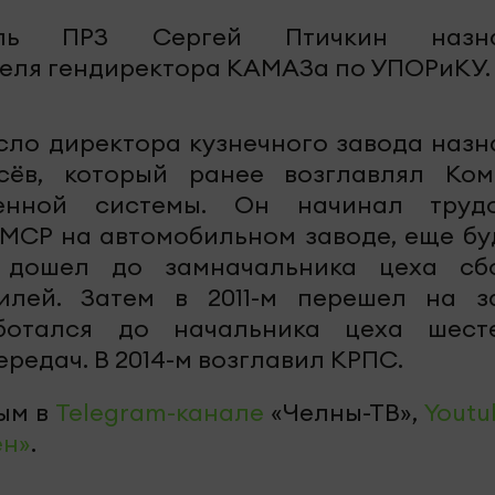
ель ПРЗ Сергей Птичкин назна
теля гендиректора КАМАЗа по УПОРиКУ.
сло директора кузнечного завода назн
сёв, который ранее возглавлял Ком
венной системы. Он начинал труд
 МСР на автомобильном заводе, еще бу
е дошел до замначальника цеха сб
илей. Затем в 2011-м перешел на з
аботался до начальника цеха шест
редач. В 2014-м возглавил КРПС.
ым в
Telegram-канале
«Челны-ТВ»,
Youtu
ен»
.