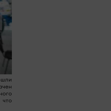
ошли
ачен
ного
 что