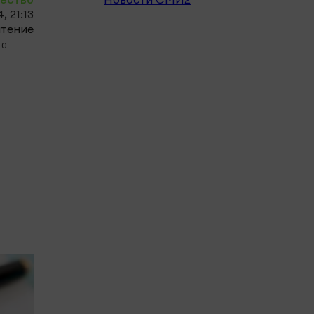
, 21:13
чтение
0