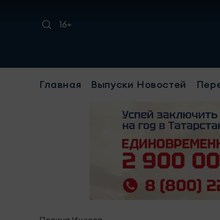
16+
Требуе
Главная
Выпуски Новостей
Пер
Полина Ицкова