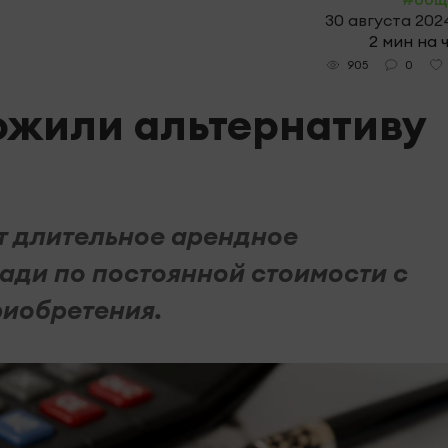
30 августа 2024
2 мин на 
0
905
ожили альтернативу
т длительное арендное
ди по постоянной стоимости с
риобретения.