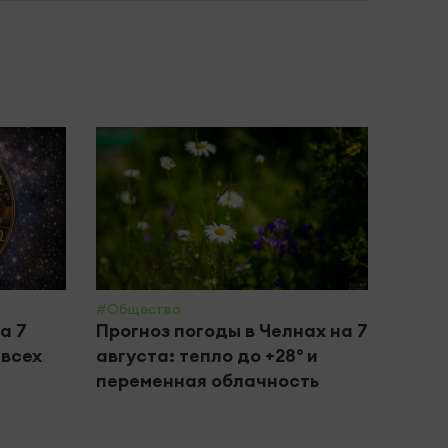
#Общество
#Обще
а 7
Прогноз погоды в Челнах на 7
Каза
 всех
августа: тепло до +28° и
засия
переменная облачность
РТРС