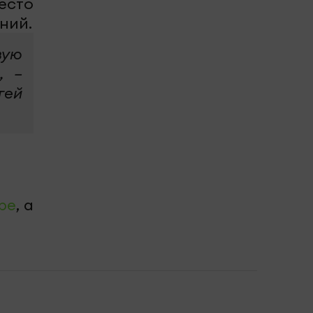
есто
ний.
вую
, –
гей
be
, а