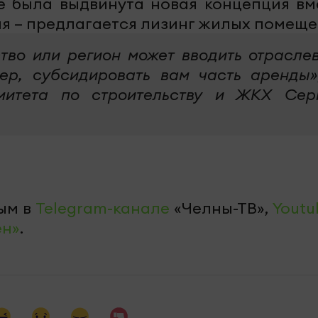
е была выдвинута новая концепция вм
я – предлагается лизинг жилых помеще
тво или регион может вводить отрасле
ер, субсидировать вам часть аренды»
омитета по строительству и ЖКХ Сер
ым в
Telegram-канале
«Челны-ТВ»,
Youtu
ен»
.