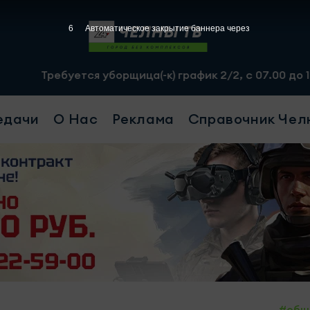
4
Автоматическое закрытие баннера через
тся уборщица(-к) график 2/2, с 07.00 до 19.00, смена - 
едачи
О Нас
Реклама
Справочник Чел
#общ