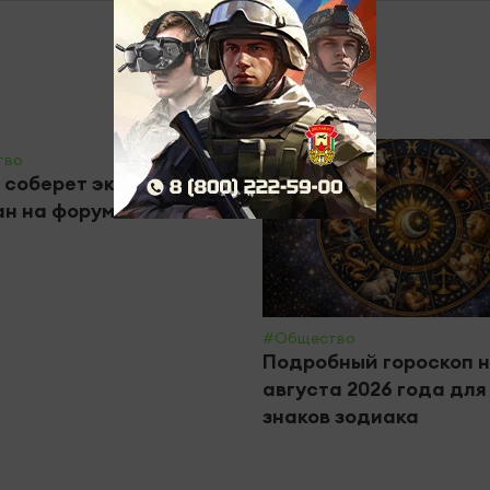
тво
 соберет экспертов из
ан на форуме «РЕБУС
#Общество
Подробный гороскоп н
августа 2026 года для
знаков зодиака