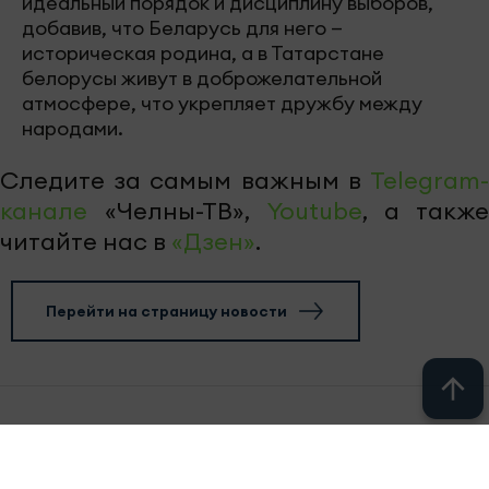
идеальный порядок и дисциплину выборов,
добавив, что Беларусь для него —
историческая родина, а в Татарстане
белорусы живут в доброжелательной
атмосфере, что укрепляет дружбу между
народами.
Следите за самым важным в
Telegram-
канале
«Челны-ТВ»,
Youtube
, а также
читайте нас в
«Дзен»
.
Перейти на страницу новости