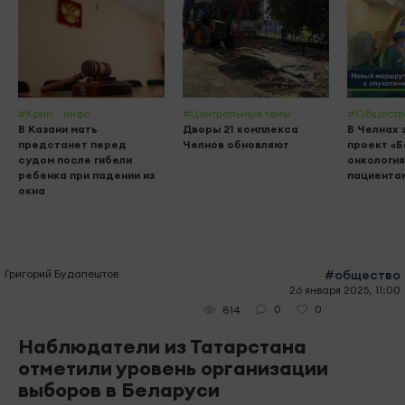
#Крим - инфо
#Центральные темы
#Обществ
В Казани мать
Дворы 21 комплекса
В Челнах 
предстанет перед
Челнов обновляют
проект «
судом после гибели
онкология
ребенка при падении из
пациента
окна
Григорий Будапештов
#общество
26 января 2025, 11:00
0
0
814
Наблюдатели из Татарстана
отметили уровень организации
выборов в Беларуси