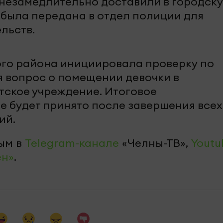
незамедлительно доставили в городск
была передана в отдел полиции для
льств.
ого района инициировала проверку по
я вопрос о помещении девочки в
ское учреждение. Итоговое
 будет принято после завершения всех
ий.
ым в
Telegram-канале
«Челны-ТВ»,
Youtu
ен»
.