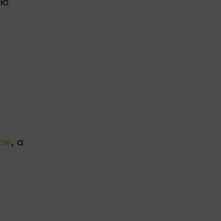
ую
be
, а