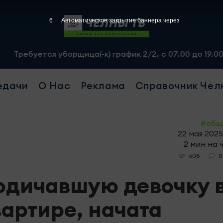
4
Автоматическое закрытие баннера через
орщица(-к) график 2/2, с 07.00 до 19.00, смена - 2500 р
едачи
О Нас
Реклама
Справочник Чел
#общ
22 мая 2025
2 мин на 
0
608
одичавшую девочку 
артире, начата