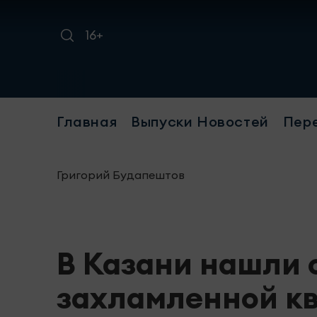
16+
Требуется уб
Главная
Выпуски Новостей
Пер
Григорий Будапештов
В Казани нашли 
захламленной кв