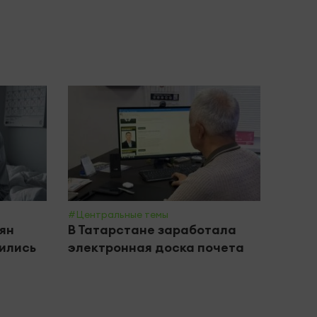
#Центральные темы
#Цент
ян
В Татарстане заработала
В Та
чились
электронная доска почета
на б
на р