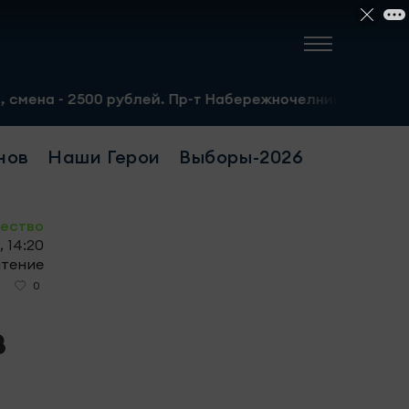
ублей. Пр-т Набережночелнинский, 13а. Тел.: 8-951-064-
нов
Наши Герои
Выборы-2026
ество
, 14:20
чтение
0
в