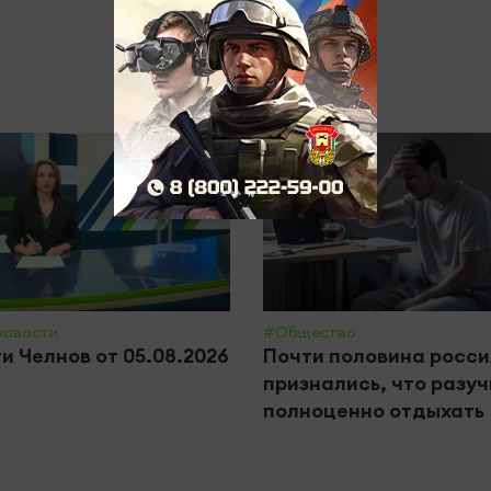
новости
#Общество
и Челнов от 05.08.2026
Почти половина росси
признались, что разу
полноценно отдыхать