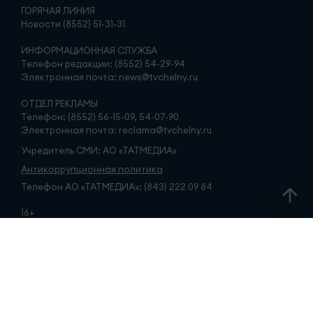
ГОРЯЧАЯ ЛИНИЯ
Новости (8552) 51-31-31
ИНФОРМАЦИОННАЯ СЛУЖБА
Телефон редакции: (8552) 54-29-94
Электронная почта: news@tvchelny.ru
ОТДЕЛ РЕКЛАМЫ
Телефон: (8552) 56-15-09, 54-07-90
Электронная почта: reclama@tvchelny.ru
Учредитель СМИ: АО «ТАТМЕДИА»
Антикоррупционная политика
Телефон АО «ТАТМЕДИА»: (843) 222 09 84
16+