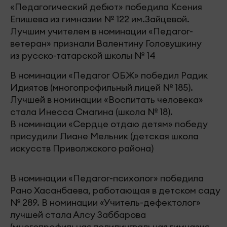
«Педагогический дебют» победила Ксения
Епишева из гимназии № 122 им.Зайцевой.
Лучшим учителем в номинации «Педагог-
ветеран» признали Валентину Головушкину
из русско-татарской школы № 14
В номинации «Педагог ОБЖ» победил Радик
Идиятов (многопрофильный лицей № 185).
Лучшей в номинации «Воспитать человека»
стала Инесса Смагина (школа № 18).
В номинации «Сердце отдаю детям» победу
присудили Лиане Мельник (детская школа
искусств Приволжского района)
В номинации «Педагог-психолог» победила
Рано Хасанбаева, работающая в детском саду
№ 289. В номинации «Учитель-дефектолог»
лучшей стала Алсу Заббарова
(многопрофильная полилингвальная гимназия