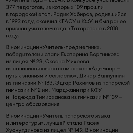
377 педагогов, из которых 109 прошли
в городской этап. Радик Хабиров, родившийся
в 1993 году, окончил КГАСУ и КФУ, и был ранее
признан учителем года в Татарстане в 2018
году.
В номинации «Учитель-предметник»,
победителями стали Екатерина Бортникова
из лицея № 23, Оксана Михеева
из полилингвального комплекса «Адымнар —
путь к знаниям и согласию», Динар Валиуллин
из гимназии № 183, Эдгар Рахимов из татарской
гимназии № 2 им. Марджани при КФУ
и Надежда Тимирханова из гимназии № 139 —
центра образования
В номинации «Учитель татарского языка
и литературы», лучшей стала Рафия
Хуснутдинова из лицея № 149. В номинации